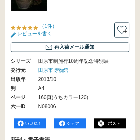
（1件）
＋
レビューを書く
再入荷メール通知
シリーズ
田原市制施行10周年記念特別展
発行元
田原市博物館
出版年
2013/10
判
A4
ページ
160頁(うちカラー120)
六一ID
N08006