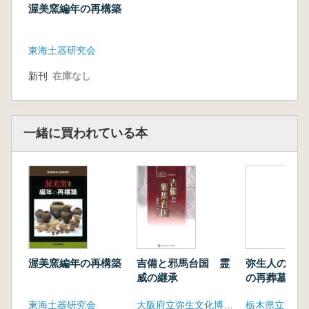
「中世の先駆け・渥美焼」八重樫忠郎
渥美窯編年の再構築
「渥美窯の流通」安井俊則
「渥美窯の発見 黒い壺と秋草文壺」増山禎之
東海土器研究会
【解説編】
・作品解説
新刊
在庫なし
・渥美窯の時代背景
・おわりに
【参考資料編】
一緒に買われている本
・押印文
・渥美窯分布図
・伊勢小町塚経塚光背実測図
・主な参考文献
・出品目録
渥美窯編年の再構築
吉備と邪馬台国 霊
弥生人の祈り
威の継承
の再葬墓
東海土器研究会
大阪府立弥生文化博物館
栃木県立博物