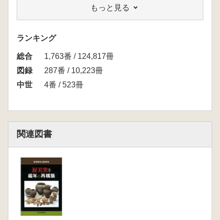
もっと見る
第3章 「やきもの」の革新へ
・光り輝く「うつわ」渥美の施釉陶器
・斬新なる意匠 蓮弁文と刻画文
ランキング
・究極のあつらえもの 藤原顕長の壺
総合
第4章 渥美 列島をめぐる
1,763番 / 124,817冊
・浄土の都平泉へ
図録
287番 / 10,223冊
・みちのくの渥美
中世
4番 / 523冊
・渡る技 花立窯と水沼窯
・武家の古都 鎌倉
・清盛の夢 福原京
第5章 来世、現世に祈る
関連図書
・朝熊山経ヶ峰経塚/鳳来寺鏡岩下遺跡/普門寺
経塚/三明寺経塚/小町塚経塚/
伝大串次郎墓/宝海天神社
・渥美窯で焼かれたいのりの焼き物
【特論編】
「渥美窯 秋草文壺の表象世界 -「宝瓶」信
仰の視点から再考する-」荒川正明