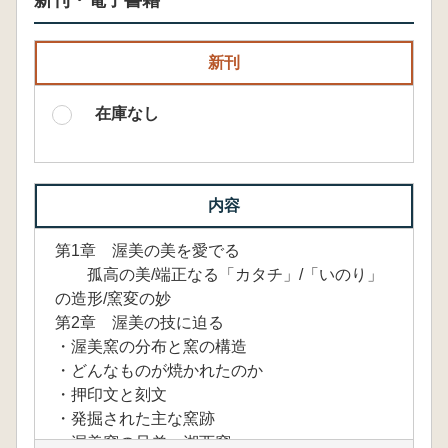
新刊・電子書籍
新刊
在庫なし
内容
第1章 渥美の美を愛でる
孤高の美/端正なる「カタチ」/「いのり」
の造形/窯変の妙
第2章 渥美の技に迫る
・渥美窯の分布と窯の構造
・どんなものが焼かれたのか
・押印文と刻文
・発掘された主な窯跡
・渥美窯の兄弟 湖西窯