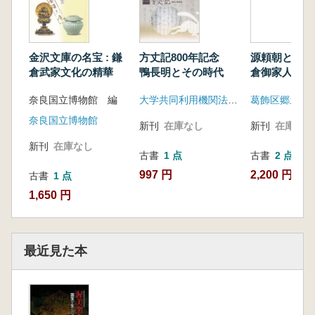
金沢文庫の名宝 : 鎌
方丈記800年記念
源頼朝と葛西
倉武家文化の精華
鴨長明とその時代
倉御家人葛西
跡
奈良国立博物館 編
大学共同利用機関法人 人間文化研究機構国文学研究資料館
奈良国立博物館
新刊
在庫なし
新刊
在庫なし
新刊
在庫なし
古書
1 点
古書
2 点
997 円
2,200 円~
古書
1 点
1,650 円
最近見た本