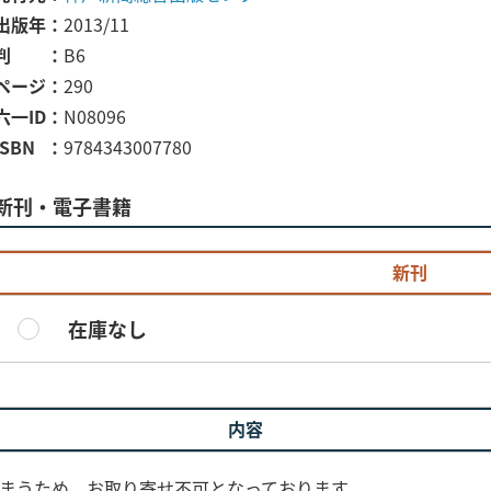
出版年
2013/11
判
B6
ページ
290
六一ID
N08096
ISBN
9784343007780
新刊・電子書籍
新刊
在庫なし
内容
しまうため、お取り寄せ不可となっております