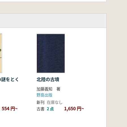
の謎をとく
北陸の古墳
加藤義知 著
野島出版
新刊
在庫なし
554 円~
1,650 円~
古書
2 点