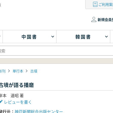
ご利用案
版
新規会員
中国書
韓国書
新刊
単行本
古墳
古墳が語る播磨
岸本 道昭 著
レビューを書く
発行元
神戸新聞総合出版センター