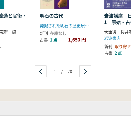
流通と官衙・
明石の古代
岩波講座 
1 原始・古
発掘された明石の歴史展実行委員会
究所 編
新刊
在庫なし
岩波書店
1,650 円
古書
1 点
し
新刊
取り寄せ
古書
2 点
1
/
20