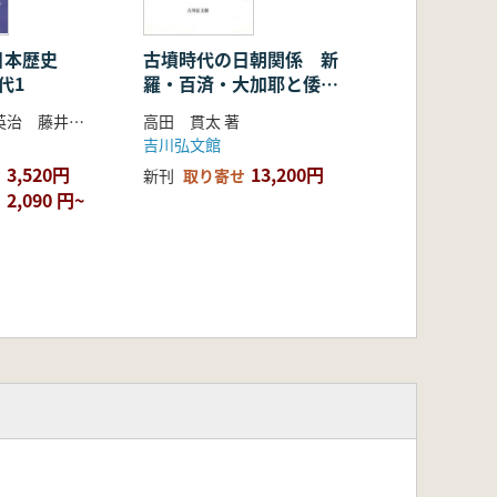
日本歴史
古墳時代の日朝関係 新
代1
羅・百済・大加耶と倭の
交渉史
大津透 桜井英治 藤井譲治 他編
高田 貫太 著
吉川弘文館
3,520円
13,200円
新刊
取り寄せ
2,090 円~