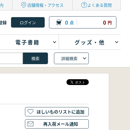
内
店舗情報・アクセス
よくある質問
0
0
登録
点
円
電子書籍
グッズ・他
詳細検索
ほしいものリストに追加
再入荷メール通知