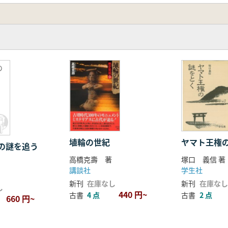
の
埴輪の世紀
ヤマト王権
の謎を追う
高橋克壽 著
塚口 義信 著
講談社
学生社
新刊
在庫なし
新刊
在庫なし
し
440 円~
古書
4 点
古書
2 点
660 円~