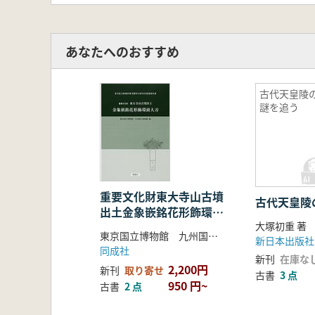
あなたへのおすすめ
古代天皇陵
謎を追う
重要文化財東大寺山古墳
古代天皇陵
出土金象嵌銘花形飾環頭
大塚初重 著
大刀
東京国立博物館 九州国立博物館 編
新日本出版社
同成社
新刊
在庫な
2,200円
新刊
取り寄せ
古書
3 点
950 円~
古書
2 点