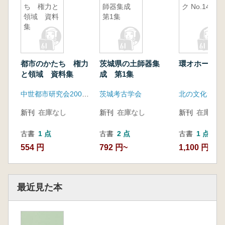
第3部 石材原産地と消費
ち 権力と
師器集成
ク No.14
領域 資料
第1集
冠山産安山岩 沖 憲明
集
赤色珪質岩 沖野 実
第4部 石材利用の時期的変遷
後期旧石器時代後半期 氏家敏之
都市のかたち 権力
茨城県の土師器集
環オホーツク N
石材利用からみた中四国地方の細石刃石器
と領域 資料集
成 第1集
群 光石鳴巳
第5部 石材利用の地域性
中世都市研究会2006年三重大会実行委員会
茨城考古学会
中・四国地方における石器石材利用の時期別
新刊
在庫なし
新刊
在庫なし
新刊
在庫なし
動向と地域性 藤野次史
関東地方における石器石材利用の時期別動向
古書
1 点
古書
2 点
古書
1 点
と地域性 佐藤宏之
554 円
792 円~
1,100 円
九州地方における石器石材利用の時期別動向
と地)或性 荻 幸二
中・四国地方の石器石材資料集 ※約50ページ
最近見た本