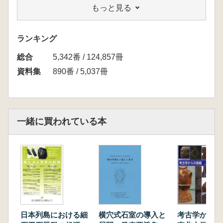
もっと見る
り上げてきたが、地域性や集団の問題と直接結
びつけて多角的な検討は行っていない。現状で
も十分な資料的蓄積があるわけではないが、今
ランキング
後の研究に向けてまとめが必要な段階にきてい
総合
ると判断した。第2は第2回シンポジウム成果の
5,342番 / 124,857冊
継承である。第2回シンポジウムの討論を通じ
資料集
890番 / 5,037冊
て、地域性の検討ために、中・四国地方各地域
の基礎資料の重要さが改めて明らかとなり、第
21回収降の談話会は開催県の旧石器時代資料
(縄文時代草創期を含む)集成に努め、開催県の
一緒に買われている本
課題に即した議論を行ってきた。今回のシンポ
ジウムはその総括的意味を持つが、これまでと
は違う切り口、すなわち、石器石材を定点とし
て地域性と集団の問題に迫ってみることにした
のである。第3は、今後の研究に備え、旧石器
時代研究の基礎となる石器石材の基礎資料をこ
の機会にまとめておきたいという理由からであ
る。列島全体に目を転じると、石器石材の研究
日本列島における細
横穴式石室の導入と
考古学から