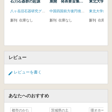
は各地で重要なテーマであり続け、着実な研究
石刃石器群の起源
展開 発表要旨集・
東北大学考古
導入期横穴式石室集
の軌跡
の進捗状況を確認することができる。今回のシ
八ヶ岳旧石器研究グループ
中国四国前方後円墳研究会
成
ンポジウムが地域研究の一里塚となることを確
信するとともに、旧石器時代研究進展の一歩と
新刊
在庫なし
新刊
在庫なし
新刊
在庫なし
なることを祈念したい。(本書”序”より抜粋)
<目次>
鳥取県の石器石材 大川泰広
島根県の石器石材 伊藤徳広
岡山県の石器石材 小嶋善邦
広島県の石器石材 沖 憲明
レビュー
山口県の石器石材 小南裕一
香川県の石器石材 小野秀幸
レビューを書く
徳島県の石器石材 原 芳仲
高知県の石器石材 森田尚宏
愛媛県の石器石材 池尻伸吾・多田 仁
第2部 石材と技術
あなたへのおすすめ
瀬戸内技法の成立とその背景 絹川一徳
瀬戸内技法の拡散と伝播 森先一貴
湧別技法の流入/伝播 三好元樹
都市のかた
茨城県の土
環オホーツ