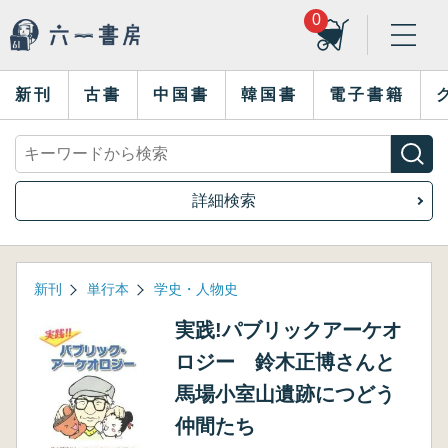
0
新刊
古書
中国書
韓国書
電子書籍
詳細検索
新刊
単行本
学史・人物史
実践!パブリックアーケオ
ロジー 鈴木正博さんと
馬場小室山遺跡につどう
仲間たち