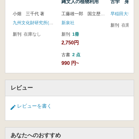
縄文人の植物利用
古学 身体の
日本考古学協会研究発表要旨集
どうとらえる
小畑 三千代 著
工藤雄一郎 国立歴史民俗博物館 編
関東地方に於ける縄紋式「土器製塩」と物流関
稿集
係(昭和52年度総会,1977)
九州文化財研究所(雄山閣)
新泉社
新刊
在庫なし
加曽利B式に於ける微隆帯文土器について(昭和
新刊
在庫なし
新刊
1冊
53年度総会,1978)
2,750円
縄紋式貝塚系列に於ける階層的網状組織に就い
て(『常総台地』第11号にて発表,1979)
古書
2 点
関東地方に於ける縄紋式後晩期の研究(3)-加曽
990 円~
利B式の変遷とその系統-(第46回総会,1980)
安行2式に観る南奥的構造変容と安行3前葉型式
の成立(第48回総会,1982)
レビュー
園生貝塚の研究-「石器時代における海岸集落
の社会構成」序説-(第60回総会,1994)
「縄紋学」から観た「本ノ木問題」-山内清男
レビューを書く
没後四半世紀の方法的着地点-(第61回総
会,1995)
古鬼怒湾の先史漁労文化と「貝塚鎖複体」の社
会構成-「考古情報学」から観た先史集落とし
あなたへのおすすめ