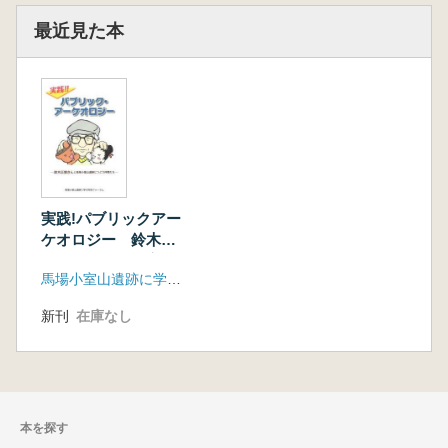
会,2002)
最近見た本
「亀ヶ岡式」から「遠賀川式」へ-「文様帯ク
ロス」関係から観た弥生式形成期の複合構造と
相互の密結合-(第69回総会,2003)
弥生式前期「荒海3式」の型式学的射程-「変形
工字文系土器群」の変容に観る新たな文様帯の
生成-(第70回総会,2004)
「較正曲線推定年代」の破綻と「加治屋園式」
の再吟味-年代推定「1σのウソ」と「南九州隆
実践!パブリックアー
帯文系土器群」の編年的位置-(第71回総
ケオロジー 鈴木正
会,2005)
博さんと馬場小室山
馬場小室山遺蹟における「環堤土塚」の研究-
馬場小室山遺跡に学ぶ市民フォーラム
遺跡につどう仲間た
多世代土器群を多数埋設する風習を中心とし
ち
新刊
在庫なし
て-」(第72回総会,2006)
「亀ヶ岡式」から「唐古式」へ-「彩色漆文様
帯」から観た文化変容と環境史-」(第73回総
会,2007)
馬場小室山遺跡研究がめざしたパブリックアー
本を探す
ケオロジーの理念と実践(第73回総会,2007)