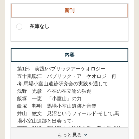
新刊
在庫なし
内容
第1部 実践!パブリックアーケオロジー
五十嵐聡江 パブリック・アーケオロジー再
考-馬場小室山遺跡研究会の実践を通して
浅野 光彦 不在の在立論の独創
飯塚 一恵 「小室山」の力
飯塚 邦明 馬場小室山遺跡と音楽
井山 紘文 見沼というフィールド-そして,馬
場小室山遺跡と出会って-
齋藤 弘道 茨城県内の沈線文系土器の集成的
もっと見る
検討(7)