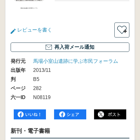
レビューを書く
＋
再入荷メール通知
発行元
馬場小室山遺跡に学ぶ市民フォーラム
出版年
2013/11
判
B5
ページ
282
六一ID
N08119
新刊・電子書籍