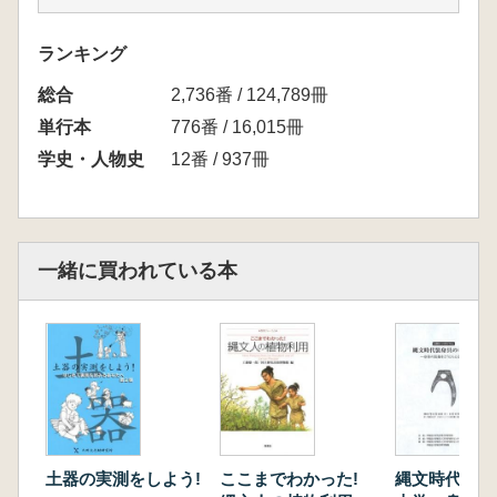
齋藤 瑞穂 山田湾沿岸地域における弥生時代
開始期の動向
ランキング
齋藤 友里恵 山田湾周辺地域における中世城
総合
館研究の第一歩
2,736番 / 124,789冊
島貫 明人 馬場小室山遺跡,鈴木正博さんと
単行本
776番 / 16,015冊
の出会い
学史・人物史
12番 / 937冊
髙花 宏行 千葉県印西市浦部字羽中採集の弥
生後期土器棺
宅間 清公 大宮台地及びその周辺におけるシ
ャモット研究の現状と課題
一緒に買われている本
橋本 達子 鈴木正博さんと出会って
廣岡 秀文 馬場小室山遺跡研究会と八千代栗
谷遺跡研究会での出会い
蕨 俊夫 遺跡がつなぐ感謝の出会い-自分
史と重ねながら考えたこと-
蕨 由美 「考古学」に学ぶ近世石造物の研
究-北総の子安像塔について-
第2部 小室山の守り人
土器の実測をしよう!
ここまでわかった!
縄文時代装身
鈴木正博さん著作目録