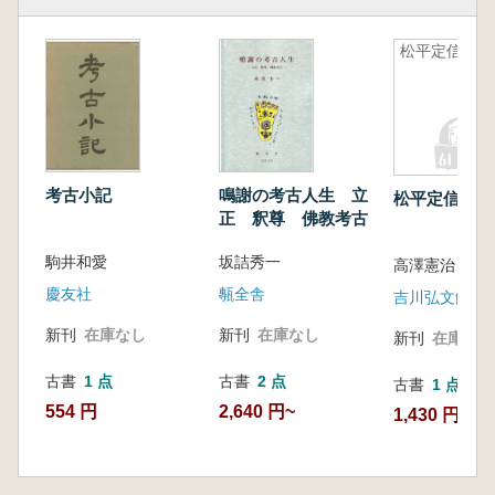
ての「中妻貝塚モデル」-(第62回総会,1996)
縄紋式草創期「花見山式」の構造と変遷-附:
松平定信
「寺尾式」から観た関東隆線文土器の秩序-(第
63回総会,1997)
縄紋式草創期「寺尾式土器」の再吟味-隆線文
土器の記憶と「古文様帯」研究の着地点-(第64
回総会,1998)
北関東弥生式後期「二軒屋式」の研究-「二軒
考古小記
鳴謝の考古人生 立
松平定信
正 釈尊 佛教考古
屋式」制定60年の清算と「土器型式」研究の再
構築-(第65回総会,1999)
駒井和愛
坂詰秀一
高澤憲治
「宮ノ台式」成立基盤の再吟味-北方文化論的
慶友社
甎全舎
吉川弘文館
視点から観た「宮ノ台式」在地化基盤と進行濃
度-(第66回総会,2000)
新刊
在庫なし
新刊
在庫なし
新刊
在庫なし
「王子台」の頃,そして「王子ノ台」から-相模
弥生式中期中葉における「土器DNA関係基
古書
1 点
古書
2 点
古書
1 点
盤」の構築-(第67回総会,2001)
554 円
2,640 円~
1,430 円
関東弥生式中期中葉の突起文と筒形土器の型式
学-「様式論」では接近不能な「特に変った弥
生式」と「土器DNA関係基盤」-(第68回総