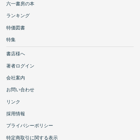
六一書房の本
大森貝塚の「加曽利B式」研究と馬場小室山遺
蹟-「半精製土器様式」から観た「馬場小室山
ランキング
系列」の位相-(第74回総会,2008)
特価図書
縄紋式前期における「彩色漆文様帯」の研究-
山形県押出遺蹟出土塗漆土器の変遷-(第75回総
特集
会,2009)
馬場小室山遺跡の製塩土器研究と「みぬまっ
書店様へ
ぷ」による研究支援-パブリックアーケオロジ
著者ログイン
ーに学ぶ先史考古学のモデル構築-(第75回総
会,2009)
会社案内
古鬼怒湾貝塚の「印象風土」-流海による外海
資源の内海移動-(第76回総会,2010)
お問い合わせ
馬場小室山遺跡とパブリックアーケオロジー研
リンク
究(第三章)-未知なる「見沼文化」への憧憬と知
の革新-(第77回総会,2011)
採用情報
馬場小室山遺蹟の弥生式土器から観た「見沼文
プライバシーポリシー
化」-【見沼シャモット弥生】研究の意義-(第78
回総会,2012)
特定商取引に関する表示