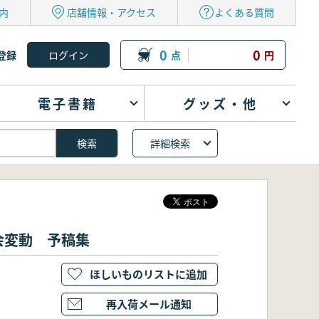
内
店舗情報・アクセス
よくある質問
0
0
登録
点
円
電子書籍
グッズ・他
詳細検索
会変動 予稿集
ほしいものリストに追加
再入荷メール通知