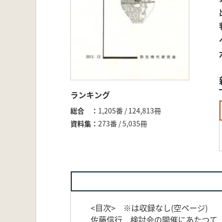
ランキング
総合
1,205番 / 124,813冊
資料集
273番 / 5,035冊
<目次> ※は収録なし(空ページ)
佐藤信行 検討会の開催にあたつて