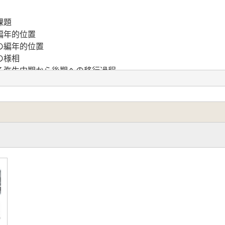
課題
編年的位置
の編年的位置
の様相
る弥生中期から後期への移行過程
の南下
から弥生後期の遺跡動態
水田稲作