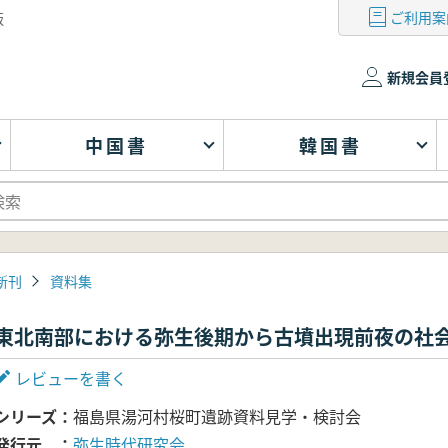
ご利用案
版
新規会員
中国書
韓国書
新刊
資料集
東北南部における弥生後期から古墳出現前夜の社
レビューを書く
シリーズ
福島県湯河村桜町遺跡資料見学・検討会
発行元
弥生時代研究会