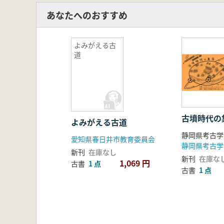
あなたへのおすすめ
よみがえる古
道
古墳時代の
よみがえる古道
愛知県春日井市教育委員会
静岡県考古学
新刊
在庫なし
新刊
在庫な
1,069 円
古書
1 点
古書
1 点