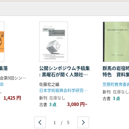
集落
公開シンポジウム予稿集
群馬の岩宿
: 黒曜石が開く人類社会
特色 資料
静岡県考古学会第9回シンポジュウム準備委員会
の交流
会
佐藤宏之編
日本学術振興会科学研究費補助金(基盤A)「黒曜石の流通と消費からみた環日本海北部地域における更新世人類社会の形成と変容」グループ
し
新刊
在庫なし
1,425 円
新刊
在庫なし
古書
3 点
3,080 円~
古書
3 点
1
/
5