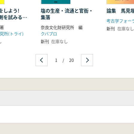
をしよう!
塩の生産・流通と官衙・
論集 馬見
測を試みるあ
集落
考古学フォー
著
奈良文化財研究所 編
新刊
在庫なし
究所(トライ)
クバプロ
し
新刊
在庫なし
1
/
20