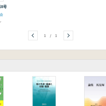
第8号
会
し
1
/
1