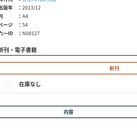
出版年
2013/12
判
A4
ページ
54
六一ID
N08127
新刊・電子書籍
新刊
在庫なし
内容