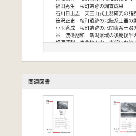
福田秀生 桜町遺跡の調査成果
石川日出志 天王山式土器研究の諸
笹沢正史 桜町遺跡の北陸系土器の
小玉秀成 桜町遺跡の北関東系土器
※ 渡邊朋和 新潟県域の後期後半
相澤清利 東北地方中・南部におけ
青山博樹 桜町遺跡をどう考えるか
※ 大坂 拓 天王山式と続縄文土器
佐藤祐輔 東北南部の弥生中期後半
斎野裕彦 弥生後期から古墳前期の
関連図書