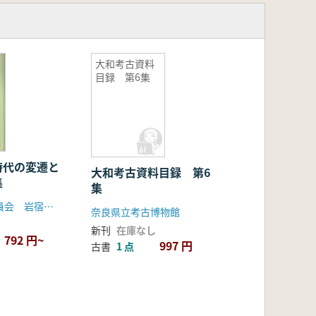
大和考古資料
目録 第6集
時代の変遷と
大和考古資料目録 第6
集
集
笠懸町教育委員会 岩宿フォーラム実行委員会
奈良県立考古博物館
新刊
在庫なし
792 円~
997 円
古書
1 点