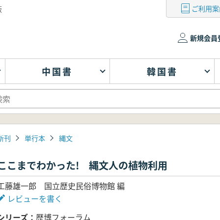
ご利用案
版
新規会員
中国書
韓国書
新刊
単行本
縄文
ここまでわかった! 縄文人の植物利用
工藤雄一郎 国立歴史民俗博物館 編
レビューを書く
シリーズ
歴博フォーラム