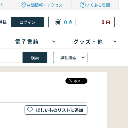
内
店舗情報・アクセス
よくある質問
0
0
登録
点
円
電子書籍
グッズ・他
詳細検索
ほしいものリストに追加