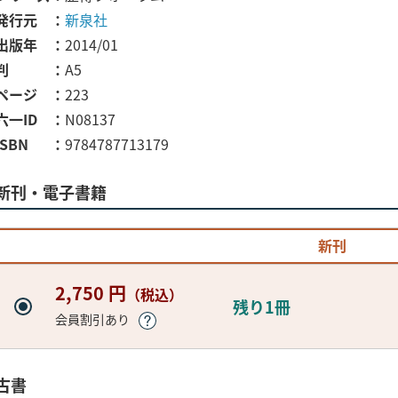
発行元
新泉社
出版年
2014/01
判
A5
ページ
223
六一ID
N08137
ISBN
9784787713179
新刊・電子書籍
新刊
2,750 円
（税込）
残り1冊
会員割引あり
古書