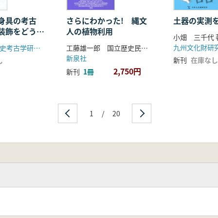
身具の考古
さらにわかった! 縄文
土器の実測を
装飾をどうと
人の植物利用
小畑 三千代 
予稿集
九州文化財研究
早稲田大学先史考古学研究所
工藤雄一郎 国立歴史民俗博物館 編
新泉社
新刊
在庫なし
し
2,750円
新刊
1冊
1
/
20