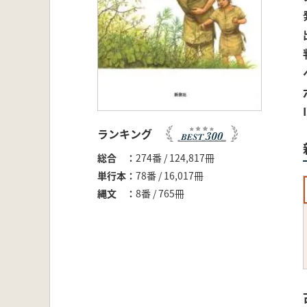
ランキング
総合
274番 / 124,817冊
単行本
78番 / 16,017冊
縄文
8番 / 765冊