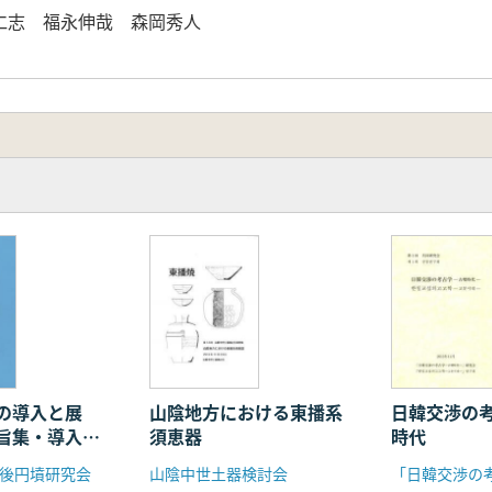
仁志 福永伸哉 森岡秀人
の導入と展
山陰地方における東播系
日韓交渉の
旨集・導入期
須恵器
時代
集成
後円墳研究会
山陰中世土器検討会