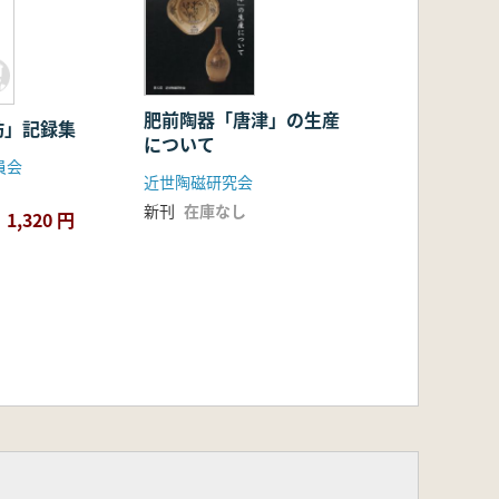
肥前陶器「唐津」の生産
訪」記録集
について
員会
近世陶磁研究会
新刊
在庫なし
1,320 円