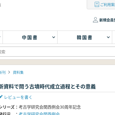
ご利用案
版
新規会員
中国書
韓国書
新刊
資料集
新資料で問う古墳時代成立過程とその意義
レビューを書く
シリーズ
考古学研究会関西例会30周年記念
発行元
考古学研究会関西例会