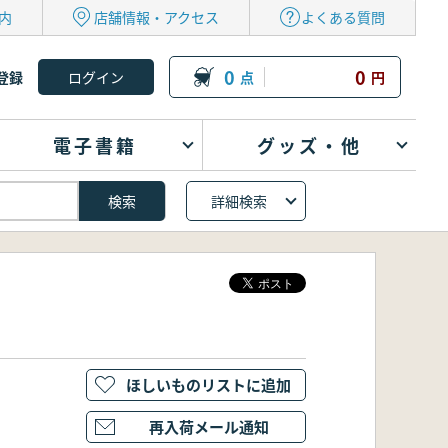
内
店舗情報・アクセス
よくある質問
0
0
登録
点
円
電子書籍
グッズ・他
詳細検索
ほしいものリストに追加
再入荷メール通知