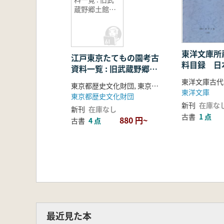
蔵野郷土館収
蔵資料
東洋文庫所
江戸東京たてもの園考古
料目録 日
資料一覧 : 旧武蔵野郷土
之部・中国之
館収蔵資料
東洋文庫古代
東京都歴史文化財団, 東京都江戸東京博物館分館江戸東京たてもの園編集
東洋文庫
東京都歴史文化財団
新刊
在庫な
新刊
在庫なし
古書
1 点
880 円~
古書
4 点
最近見た本