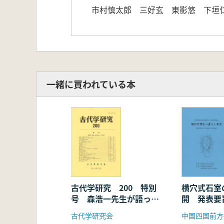
市村慎太郎 三好玄 東影悠 下垣
一緒に買われている本
古代学研究 200 特別
横穴式石室
号 森浩一先生が語った
開 発表要
『古代学』
横穴式石室
古代学研究会
中国四国前方