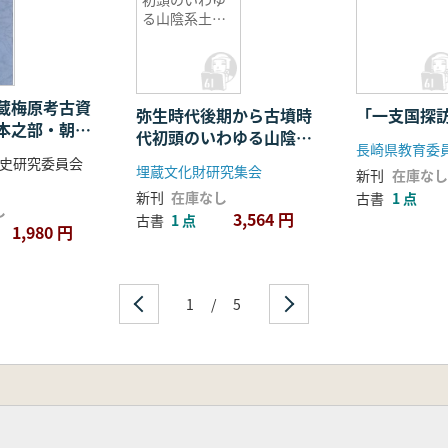
る山陰系土器
について(資
料)
蔵梅原考古資
弥生時代後期から古墳時
「一支国探
本之部・朝鮮
代初頭のいわゆる山陰系
長崎県教育委
部 2
土器について(資料)
史研究委員会
埋蔵文化財研究集会
新刊
在庫なし
新刊
在庫なし
古書
1 点
し
3,564 円
古書
1 点
1,980 円
1
/
5