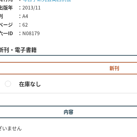
出版年
2013/11
判
A4
ページ
62
六一ID
N08179
新刊・電子書籍
新刊
在庫なし
内容
ざいません