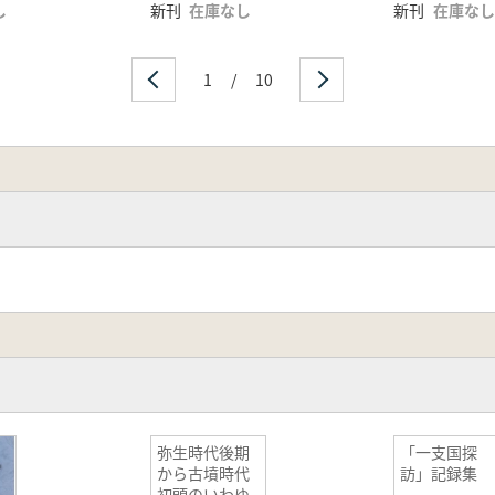
し
新刊
在庫なし
新刊
在庫なし
1
/
10
弥生時代後期
「一支国探
から古墳時代
訪」記録集
初頭のいわゆ