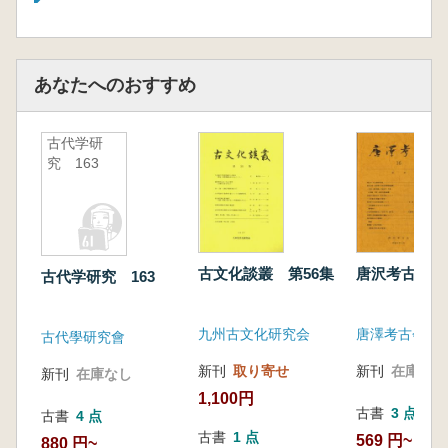
納坑 福岡県古賀市船原古墳
あなたへのおすすめ
古代学研
究 163
古文化談叢 第56集
唐沢考古 第
古代学研究 163
九州古文化研究会
唐澤考古会
古代學研究會
新刊
取り寄せ
新刊
在庫なし
新刊
在庫なし
1,100円
古書
3 点
古書
4 点
古書
1 点
569 円~
880 円~