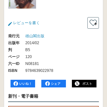
レビューを書く
＋
発行元
雄山閣出版
出版年
2014/02
判
B5
ページ
120
六一ID
N08181
ISBN
9784639022978
新刊・電子書籍