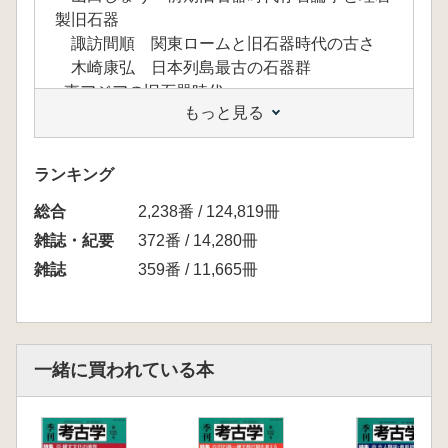
製旧石器
諏訪間順 関東ロームと旧石器時代の古さ
木崎康弘 日本列島最古の石器群
<東アジアの旧石器時代>
もっと見る
西秋良宏 現生人類の拡散と東アジアの旧石
器
加藤真二 中国大陸の旧石器時代
ランキング
加藤博文 シベリアの旧石器時代
総合
大谷 薫 韓半島の旧石器文化
2,238番 / 124,819冊
<旧石器時代人の暮らし>
雑誌・紀要
372番 / 14,280冊
野口 淳 旧石器時代の自然と環境 人びと
雑誌
359番 / 11,665冊
を取りまく景観とその変化
比田井民子 後期旧石器時代の生業
小菅将夫 岩宿時代のイエとムラ
飯田茂雄・安蒜政雄 石器石材原産地の開発
一緒に買われている本
<日本旧石器時代の文化と系譜>
大塚宜明 ナイフ形石器の出現
飯田茂雄 槍先形尖頭器文化の発達