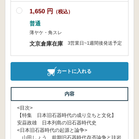
1,650 円
（税込）
普通
薄ヤケ・角スレ
3営業日~1週間後発送予定
文京倉庫在庫
カートに入れる
内容
<目次>
【特集 日本旧石器時代の成り立ちと文化】
安蒜政雄 日本列島の旧石器時代史
<日本旧石器時代の起源と論争>
山田しょう 前期旧石器時代存否論争と珪岩