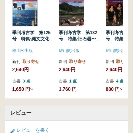
佐久間光平 北の細石器文化
芝康次郎 南の細石器文化
<日本列島の黒曜石原産地>
長沼 孝 北海道 白滝
吉川耕太郎 東北 男鹿
季刊考古学 第125
季刊考古学 第132
季刊考古学 第
宮坂 清 関東・中部 霧ケ峰
号 特集:縄文文化の
号 特集:旧石器〜縄
号 特集:古
及川 穣 近畿・中国・四国 隠岐
境界
文移行期を考える
最新研究の動
雄山閣出版
雄山閣出版
雄山閣出版
川道 寛 九州 腰岳
洪美瑛(訳:金恩正) 黒曜石と朝鮮半島の旧石器
新刊
取り寄せ
新刊
取り寄せ
新刊
取り寄せ
時代
2,640円
2,640円
2,640円
<コラム>
柳田裕三 福井洞窟 長崎県佐世保市
古書
3 点
古書
1 点
古書
4 点
<追悼>
1,650 円~
1,760 円
880 円~
小田富士雄・西谷正・坂詰秀一 斎藤忠先生
の思い出 雄山閣考古学賞に寄せて
【最近の発掘から】
レビュー
新開基史 縄文時代の水場遺構と漆塗り土
器 神奈川県伊勢原市西富岡・向畑遺跡
森下靖士・加藤和歳 古墳時代後期の遺物埋
レビューを書く