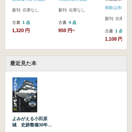
和歌山市教育
新刊
在庫なし
新刊
在庫なし
新刊
在庫なし
古書
1 点
古書
4 点
1,320 円
950 円~
古書
1 点
1,108 円
最近見た本
よみがえる小田原
城 史跡整備30年の
歩み