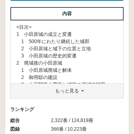
内容
<目次>
1 小田原城の成立と変遷
1 500年にわたり継続した城郭
2 小田原城と城下の位置と立地
3 小田原城の歴史的変遷
2 廃城後の小田原城
1 小田原城廃城と解体
2 御用邸の建設
3 大正関東大震災と城跡の壊減的被害
もっと見る
4 変貌する小田原城
5 天守閣の復興
6 常盤木門の再建
ランキング
3 史跡整備30年の歩み
総合
1 史跡小田原城跡本丸・二の九の保存と整
2,322番 / 124,819冊
備
図録
366番 / 10,223冊