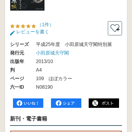
（1件）
＋
レビューを書く
シリーズ
平成25年度 小田原城天守閣特別展
発行元
小田原城天守閣
出版年
2013/10
判
A4
ページ
109 ほぼカラー
六一ID
N08190
新刊・電子書籍