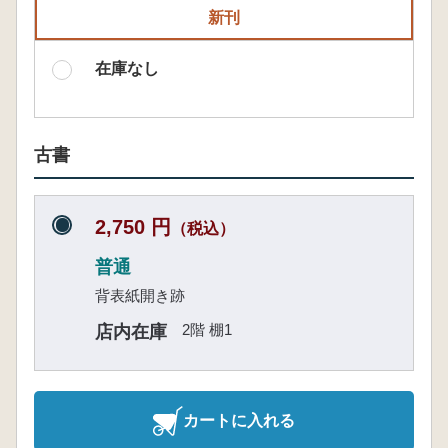
新刊
在庫なし
古書
2,750 円
（税込）
普通
背表紙開き跡
2階 棚1
店内在庫
カートに入れる