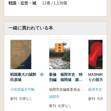
2 よみがえる銅門
戦国・近世・城
12番 / 1,139冊
3 二の丸御殿の確認調査
4 馬出門の整備
5 馬屋曲輪の整備
6 御用米曲輪の調査
一緒に買われている本
戦国最大の城郭 小
新修 福岡市史 特
HASHIHAK
田原城
別編 福岡城 築城
りの前方後円
から現代まで
小田原城天守閣
福岡市史編集委員会 編
桜井市文化財
福岡市
新刊
在庫なし
新刊
在庫なし
新刊
在庫なし