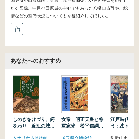
国史跡小田原城跡で実施された建物復元や史跡整備を紹介し
た好図録。中世小田原城の中心でもあった八幡山古郭や、総
構などの整備状況についても今後紹介してほしい。
あなたへのおすすめ
しのぎをけづり、鍔
女帝 明正天皇と将
江戸時代を観
をわり 近江の城、
軍家光 松平信綱と
う : 城下町
信長とかく戦えり
その時代
寺社参詣
安土城考古博物館
埼玉県立博物館
和歌山市立博