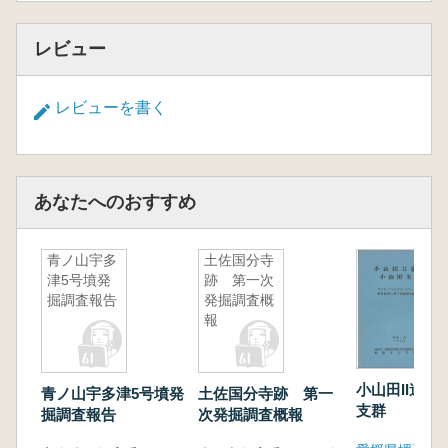
レビュー
レビューを書く
あなたへのおすすめ
青ノ山宇多
土佐国分寺
津5号墳発
跡 第一次
掘調査報告
発掘調査概
報
小山田II遺跡
青ノ山宇多津5号墳発
土佐国分寺跡 第一
支群
掘調査報告
次発掘調査概報