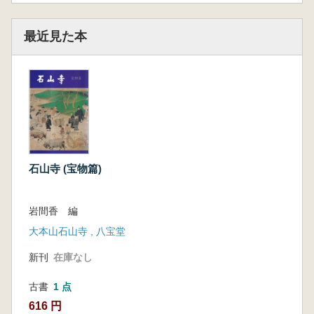
最近見た本
石山寺 (宝物篇)
岩間香 編
大本山石山寺 , 八宝堂
新刊
在庫なし
古書
1 点
616 円