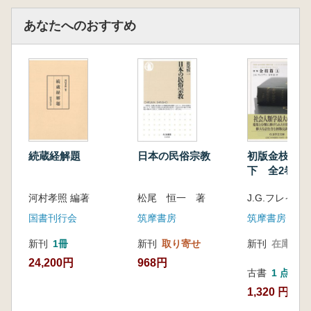
あなたへのおすすめ
続蔵経解題
日本の民俗宗教
初版金枝篇 
下 全2巻揃
河村孝照 編著
松尾 恒一 著
国書刊行会
筑摩書房
筑摩書房
新刊
1冊
新刊
取り寄せ
新刊
在庫なし
24,200円
968円
古書
1 点
1,320 円