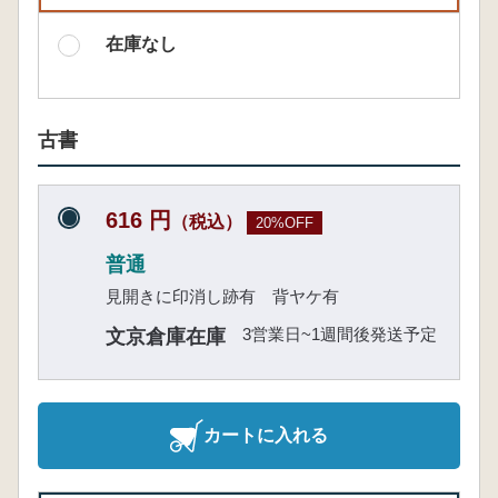
在庫なし
古書
616 円
（税込）
20%OFF
普通
見開きに印消し跡有 背ヤケ有
3営業日~1週間後発送予定
文京倉庫在庫
カートに入れる