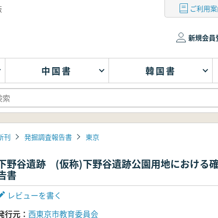
ご利用案
版
新規会員
中国書
韓国書
新刊
発掘調査報告書
東京
下野谷遺跡 (仮称)下野谷遺跡公園用地における確
告書
レビューを書く
発行元
西東京市教育委員会