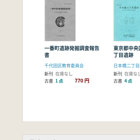
一番町遺跡発掘調査報告
東京都中央
書
丁目遺跡
千代田区教育委員会
日本橋二丁目
新刊
在庫なし
新刊
在庫な
770 円
古書
1 点
古書
4 点