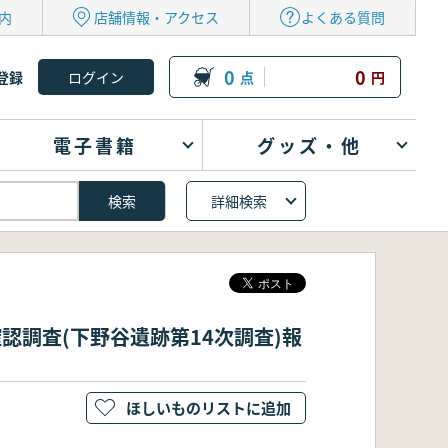
内
店舗情報・アクセス
よくある質問
0
0
登録
点
円
電子書籍
グッズ・他
詳細検索
認調査(下野谷遺跡第14次調査)報
ほしいものリストに追加