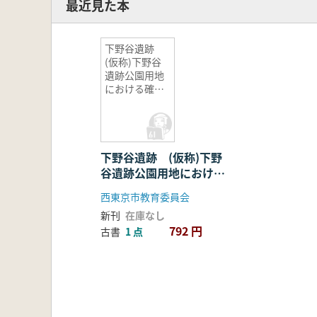
最近見た本
下野谷遺跡
(仮称)下野谷
遺跡公園用地
における確認
調査(下野谷遺
跡第14次調査)
報告書
下野谷遺跡 (仮称)下野
谷遺跡公園用地における
確認調査(下野谷遺跡第
西東京市教育委員会
14次調査)報告書
新刊
在庫なし
792 円
古書
1 点