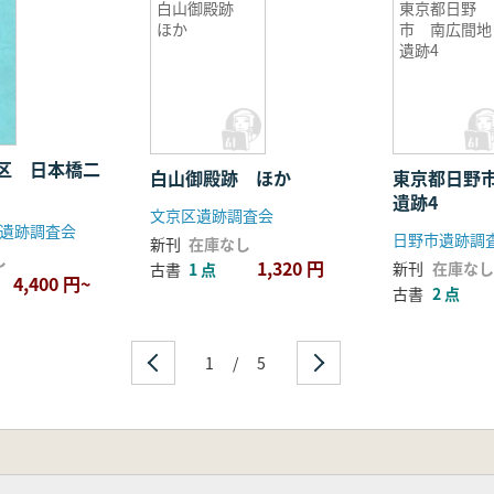
白山御殿跡
東京都日野
ほか
市 南広間地
遺跡4
区 日本橋二
白山御殿跡 ほか
東京都日野
遺跡4
文京区遺跡調査会
遺跡調査会
日野市遺跡調
新刊
在庫なし
し
1,320 円
新刊
在庫なし
古書
1 点
4,400 円~
古書
2 点
1
/
5