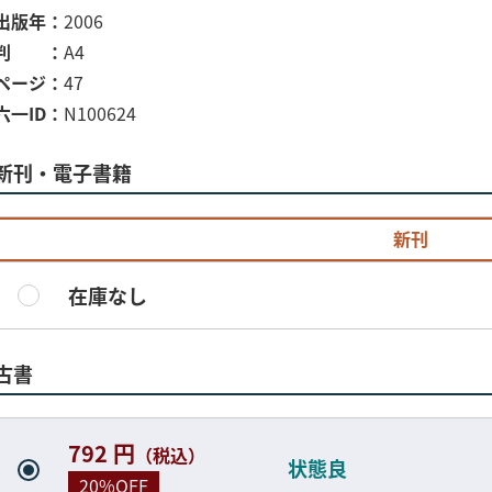
出版年
2006
判
A4
ページ
47
六一ID
N100624
新刊・電子書籍
新刊
在庫なし
古書
792 円
（税込）
状態良
20%OFF