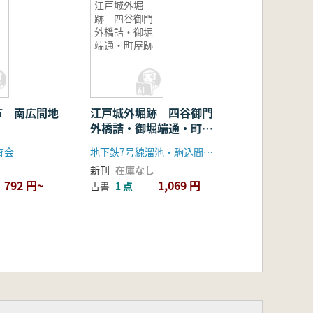
江戸城外堀
跡 四谷御門
外橋詰・御堀
端通・町屋跡
市 南広間地
江戸城外堀跡 四谷御門
外橋詰・御堀端通・町屋
跡
査会
地下鉄7号線溜池・駒込間遺跡調査会
新刊
在庫なし
792 円~
1,069 円
古書
1 点