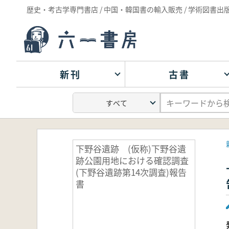
歴史・考古学専門書店 / 中国・韓国書の輸入販売 / 学術図書出
新刊
古書
下野谷遺跡 (仮称)下野谷遺
跡公園用地における確認調査
(下野谷遺跡第14次調査)報告
書