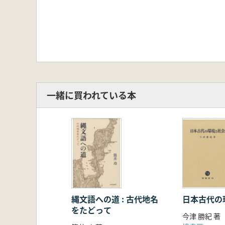
一緒に買われている本
縄文語への道 : 古代地名
日本古代の
をたどって
今津 勝紀 著