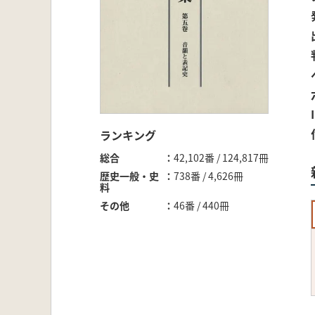
ランキング
総合
42,102番 / 124,817冊
歴史一般・史
738番 / 4,626冊
料
その他
46番 / 440冊