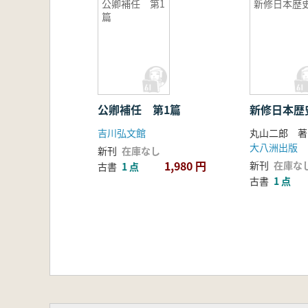
公卿補任 第1
新修日本歴
篇
公卿補任 第1篇
新修日本歴
吉川弘文館
丸山二郎 著
大八洲出版
新刊
在庫なし
1,980 円
新刊
在庫な
古書
1 点
古書
1 点