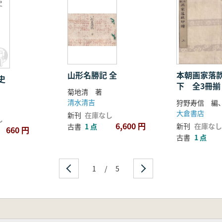
史
山形名勝記 全
本朝画家落款印
史
下 全3冊揃
菊地清 著
清水清吉
大倉書店
新刊
在庫なし
し
6,600 円
新刊
在庫なし
古書
1 点
660 円
古書
1 点
1
/
5