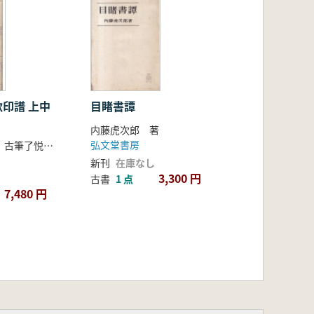
譜 上中
目睹書譚
内藤虎次郎 著
弘文堂書房
狩野寿信 編、古筆了悦 校閲
新刊
在庫なし
3,300 円
古書
1 点
7,480 円