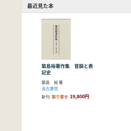
最近見た本
築島裕著作集 音韻と表
記史
築島 裕 著
汲古書院
19,800円
新刊
取り寄せ