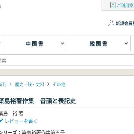
ご利用案
版
新規会員
中国書
韓国書
新刊
歴史一般・史料
その他
築島裕著作集 音韻と表記史
築島 裕 著
レビューを書く
シリーズ
築島裕著作集第五冊