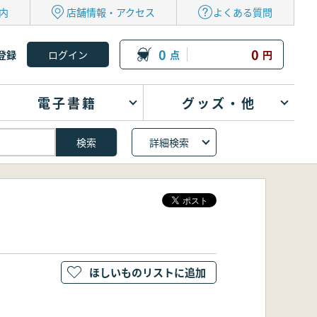
内
店舗情報・アクセス
よくある質問
0
0
登録
点
円
電子書籍
グッズ・他
詳細検索
ほしいものリストに追加