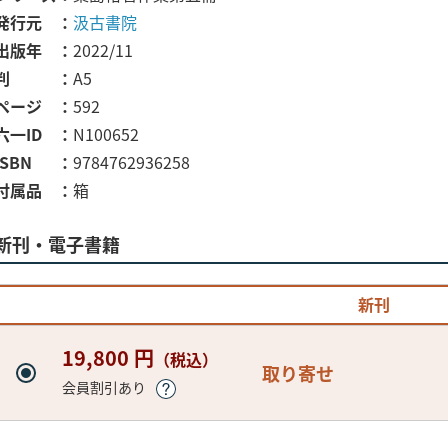
発行元
汲古書院
出版年
2022/11
判
A5
ページ
592
六一ID
N100652
ISBN
9784762936258
付属品
箱
新刊・電子書籍
新刊
19,800 円
（税込）
取り寄せ
会員割引あり