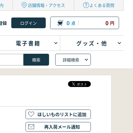
内
店舗情報・アクセス
よくある質問
0
0
登録
点
円
電子書籍
グッズ・他
詳細検索
ほしいものリストに追加
再入荷メール通知