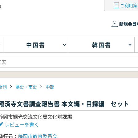
ご利用案
版
新規会員
中国書
韓国書
新刊
県史・市史
中部
臨済寺文書調査報告書 本文編・目録編 セット
静岡市観光交流文化局文化財課編
レビューを書く
発行元
静岡市教育委員会