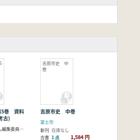
5
吉原市史 中
巻
第5巻 資料
吉原市史 中巻
考古)
富士市
刈谷市史編さん編集委員会編
新刊
在庫なし
1,584 円
古書
1 点