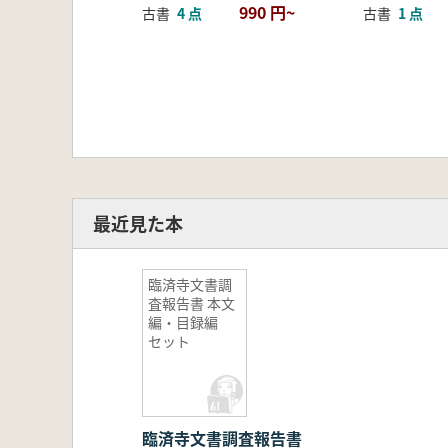
990 円~
古書
4 点
古書
1 点
最近見た本
臨済寺文書調
査報告書 本文
編・目録編
セット
臨済寺文書調査報告書