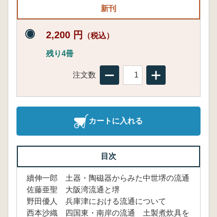
新刊
2,200 円
（税込）
残り4冊
注文数
カートに入れる
目次
續伸一郎 土器・陶磁器からみた中世堺の流通
佐藤亜聖 大阪湾流通と堺
野田優人 兵庫津における流通について
西本沙織 四国東・南岸の流通 土製煮炊具を