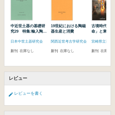
中近世土器の基礎研
19世紀における陶磁
古墳時代の「
究29 特集:輸入陶磁
器生産と消費
命」と東アジ
器と国産土器・陶磁
味なるごはん
日本中世土器研究会
関西近世考古学研究会
器 類似と模倣
学
新刊
在庫なし
新刊
在庫なし
新刊
在庫なし
レビュー
レビューを書く