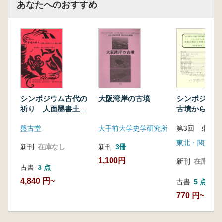
あなたへのおすすめ
シンポジウム古代の
大阪湾岸の古墳
シンポジウム
祈り 人面墨書土器
古墳から中期
からみた東国の祭祀
へ 発表要旨
盤古堂
大手前大学史学研究所
新刊
在庫なし
新刊
3冊
1,100円
新刊
在庫なし
古書
3 点
4,840 円~
古書
5 点
770 円~