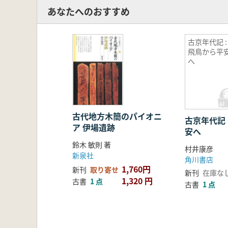
あなたへのおすすめ
古京年代記 :
飛鳥から平
へ
古代地方木簡のパイオニ
古京年代記 
ア 伊場遺跡
安へ
鈴木 敏則 著
村井康彦
新泉社
角川書店
1,760円
新刊
取り寄せ
新刊
在庫な
1,320 円
古書
1 点
古書
1 点