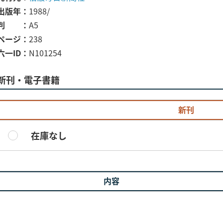
出版年
1988/
判
A5
ページ
238
六一ID
N101254
新刊・電子書籍
新刊
在庫なし
内容