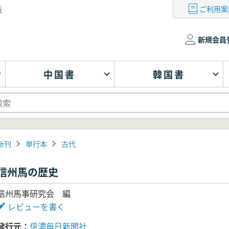
ご利用案
版
新規会員
中国書
韓国書
新刊
単行本
古代
信州馬の歴史
信州馬事研究会 編
レビューを書く
発行元
信濃毎日新聞社