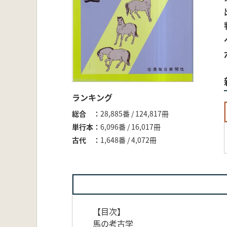
ランキング
総合
28,885番 / 124,817冊
単行本
6,096番 / 16,017冊
古代
1,648番 / 4,072冊
【目次】
馬の考古学