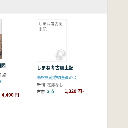
しまね考古風
土記
園図
しまね考古風土記
] 編
島根県遺跡調査員の会
会
新刊
在庫なし
1,320 円~
古書
2 点
4,400 円