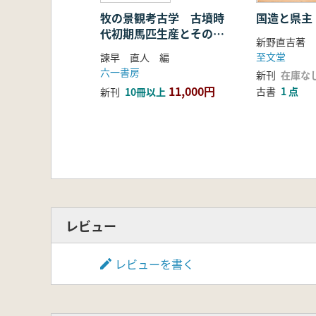
牧の景観考古学 古墳時
国造と県主
代初期馬匹生産とその周
新野直吉著
辺
至文堂
諫早 直人 編
六一書房
新刊
在庫な
11,000円
古書
1 点
新刊
10冊以上
レビュー
レビューを書く