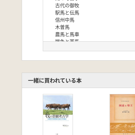
古代の御牧
駅馬と伝馬
信州中馬
木曽馬
農馬と馬車
戦争と軍馬
民俗に見る馬
一緒に買われている本