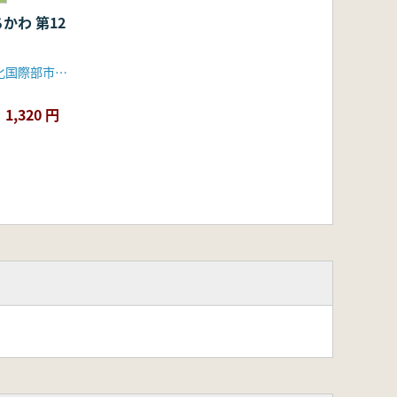
かわ 第12
市川市役所文化国際部市史編さん担当
1,320 円