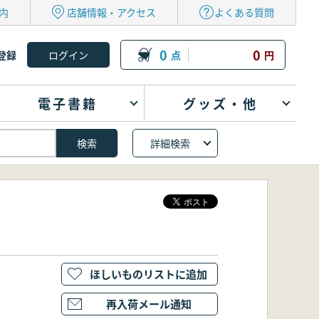
内
店舗情報・アクセス
よくある質問
0
0
登録
点
円
電子書籍
グッズ・他
詳細検索
ほしいものリストに追加
再入荷メール通知