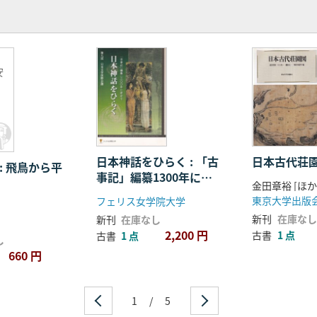
安
日本神話をひらく : 「古
日本古代荘
: 飛鳥から平
事記」編纂1300年に寄
金田章裕 [ほか
せて
東京大学出版
フェリス女学院大学
新刊
在庫なし
新刊
在庫なし
2,200 円
古書
1 点
古書
1 点
し
660 円
1
/
5