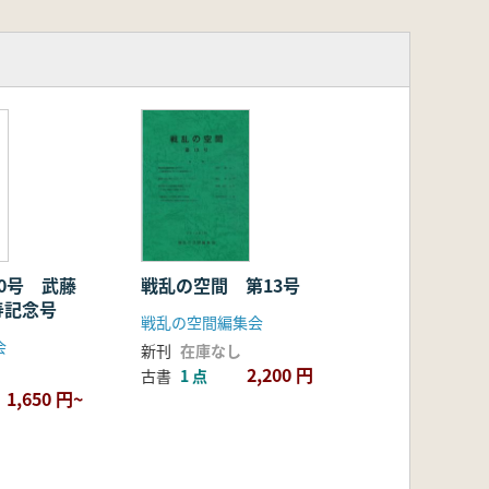
0号 武藤
戦乱の空間 第13号
寿記念号
戦乱の空間編集会
会
新刊
在庫なし
2,200 円
古書
1 点
1,650 円~