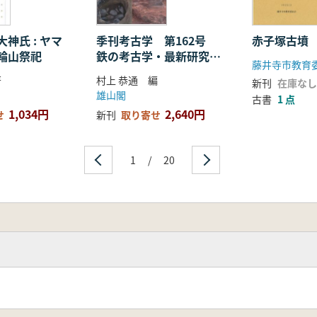
神氏 : ヤマ
季刊考古学 第162号
赤子塚古墳
輪山祭祀
鉄の考古学・最新研究の
藤井寺市教育
動向
著
村上 恭通 編
新刊
在庫なし
雄山閣
古書
1 点
1,034円
2,640円
せ
新刊
取り寄せ
1
/
20