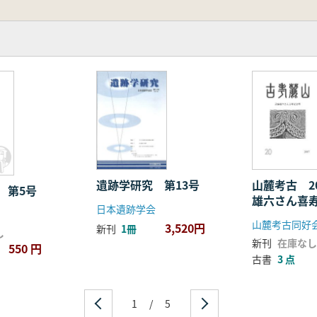
学
遺跡学研究 第13号
山麓考古 2
 第5号
雄六さん喜
日本遺跡学会
山麓考古同好
3,520円
新刊
1冊
し
新刊
在庫なし
550 円
古書
3 点
1
/
5