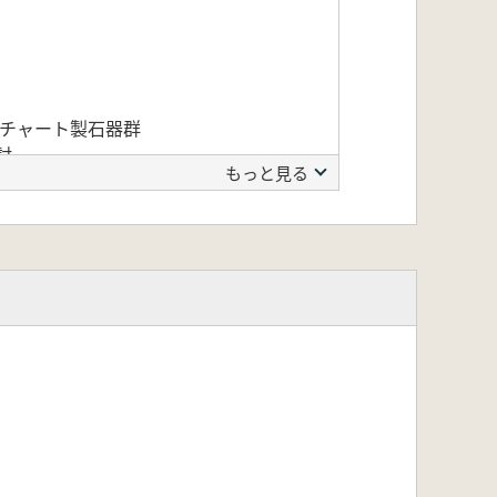
のチャート製石器群
討…
もっと見る
塔の検討