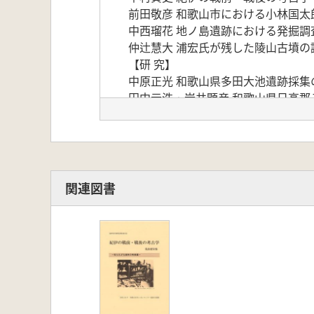
前田敬彦 和歌山市における小林国太
中西瑠花 地ノ島遺跡における発掘調
仲辻慧大 浦宏氏が残した陵山古墳の
【研 究】
中原正光 和歌山県多田大池遺跡採集
田中元浩・岩井顕彦 和歌山県日高
北野隆亮 紀伊北部地域における搬
【資料紹介】
河内一浩 和歌山市所在の千石山3
阪本敏行・佐藤純一 和歌山県古座
【和歌山県の考古学関係文献目録(202
関連図書
【活動記録】