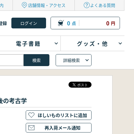
内
店舗情報・アクセス
よくある質問
0
0
登録
点
円
電子書籍
グッズ・他
詳細検索
後の考古学
ほしいものリストに追加
再入荷メール通知