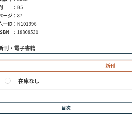
判
B5
ページ
87
六一ID
N101396
ISBN
18808530
新刊・電子書籍
新刊
在庫なし
目次