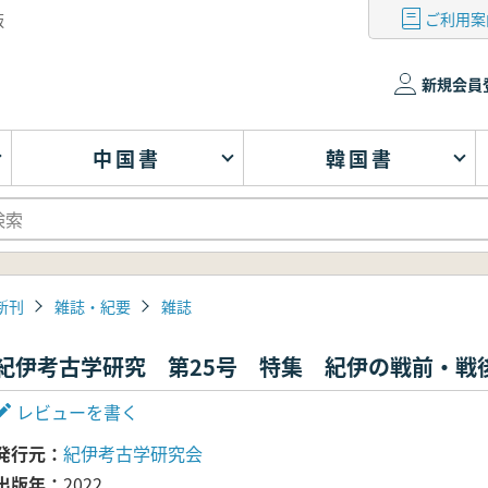
ご利用案
版
新規会員
中国書
韓国書
新刊
雑誌・紀要
雑誌
紀伊考古学研究 第25号 特集 紀伊の戦前・戦
レビューを書く
発行元
紀伊考古学研究会
出版年
2022