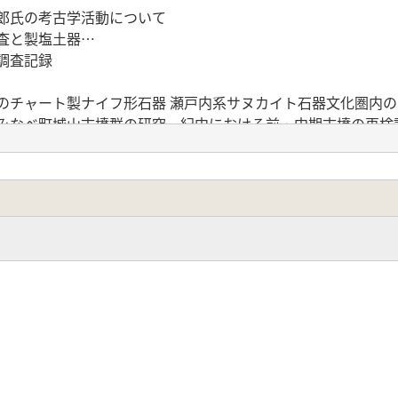
郎氏の考古学活動について
査と製塩土器…
調査記録
のチャート製ナイフ形石器 瀬戸内系サヌカイト石器文化圏内
郡みなべ町城山古墳群の研究 紀中における前・中期古墳の再検
入中世石塔の一様相 和歌山市木ノ本Ⅲ遺跡出上の凝灰岩製石
号墳について 河内野帳からの遺跡紹介
川町川口城弥周辺の中世考古資料
1年)】