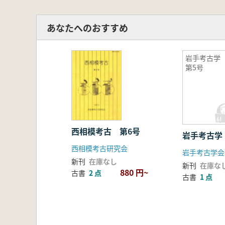
あなたへのおすすめ
岩手考古
第5号
西相模考古 第6号
岩手考古学
西相模考古研究会
岩手考古学会
新刊
在庫なし
新刊
在庫な
880 円~
古書
2 点
古書
1 点