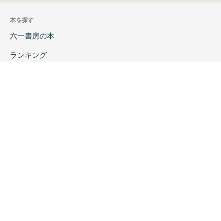
本を探す
六一書房の本
ランキング
特価図書
特集
書店様へ
著者ログイン
会社案内
お問い合わせ
リンク
採用情報