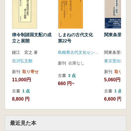
律令制諸国支配の成
しまねの古代文化
関東条里の研
立と展開
第22号
鐘江 宏之 著
島根県古代文化センター
関東条里研究会
吉川弘文館
東京堂出版
新刊
在庫なし
新刊
取り寄せ
新刊
取り寄せ
古書
3 点
11,000円
5,060円
660 円~
古書
1 点
古書
1 点
8,800 円
6,600 円
最近見た本