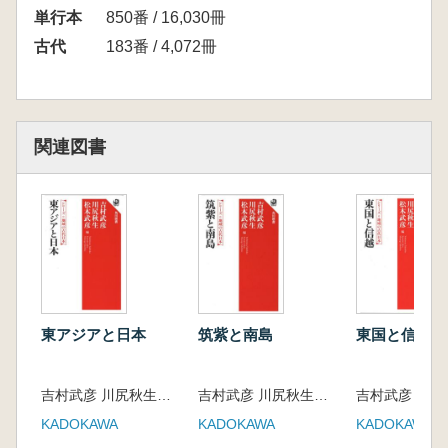
単行本
850番 / 16,030冊
古代
183番 / 4,072冊
関連図書
東アジアと日本
筑紫と南島
東国と信越
吉村武彦 川尻秋生 松木武彦 編集
吉村武彦 川尻秋生 松木武彦 編集
KADOKAWA
KADOKAWA
KADOKAWA