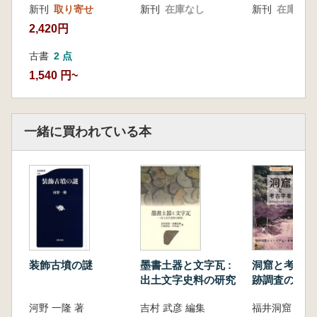
新刊
取り寄せ
新刊
在庫なし
新刊
在庫なし
2,420円
古書
2 点
1,540 円~
一緒に買われている本
装飾古墳の謎
墨書土器と文字瓦 :
洞窟と考古学者
出土文字史料の研究
跡調査の足跡
河野 一隆 著
吉村 武彦 編集