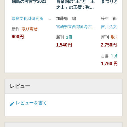
飛鳥の考古学2021
百余国の”王”と「王
まつりと神々
之山」の玉璧 : 弥生
時代の”王墓”と舶載
奈良文化財研究所 飛鳥資料館
加藤徹 編
笹生 衛 著
品
宮崎県立西都原考古博物館
吉川弘文館
新刊
取り寄せ
600円
新刊
1冊
新刊
取り寄せ
1,540円
2,750円
古書
1 点
1,760 円
レビュー
レビューを書く