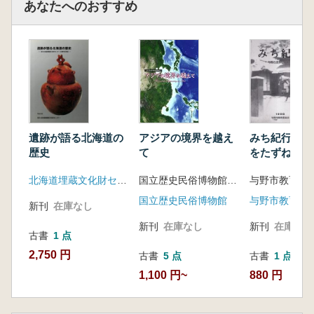
あなたへのおすすめ
アジアの境界を越え
遺跡が語る北海道の
みち紀行 : 
て
歴史
をたずねて
国立歴史民俗博物館 編
北海道埋蔵文化財センター
国立歴史民俗博物館
与野市教育委
新刊
在庫なし
新刊
在庫なし
新刊
在庫なし
古書
1 点
2,750 円
古書
5 点
古書
1 点
1,100 円~
880 円