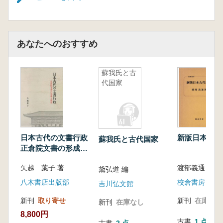
知太政官事・紫微内相/おわりに
〔コラム〕日本中世・近世の王権概念
第三章 桓武天皇の王権構想と平安初期の議政
官
あなたへのおすすめ
はじめに/第一節 平安期王権の胎動/第二節 光
仁・桓武天皇の側近層
蘇我氏と古
第三節 桓武天皇の太政官側近化とその後/第
代国家
四節 公卿成立史と摂関政治の史的前提/おわり
に
第四章 平安前期太上天皇制とその行方
はじめに/第一節 九世紀の太上天皇/第二節 宇
多太上天皇の醍醐天皇後見と挫折
日本古代の文書行政
新版日本古代
蘇我氏と古代国家
正倉院文書の形成と
第三節 宇多太上天皇の再登場/第四節 平安期
復原
太上天皇と宇多/おわりに
矢越 葉子 著
渡部義通 著
黛弘道 編
第五章 皇后・皇太后の変質と母后の登場―九
八木書店出版部
校倉書房
吉川弘文館
世紀を中心に―
はじめに/第一節 橘嘉智子・正子内親王と九
新刊
取り寄せ
新刊
在庫なし
新刊
在庫なし
世紀の王権/第二節 母后と氏后/おわりに
8,800円
〔コラム〕近現代における皇室
古書
1 点
古書
2 点