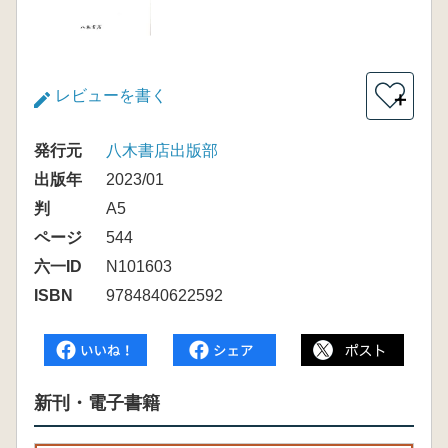
レビューを書く
＋
発行元
八木書店出版部
出版年
2023/01
判
A5
ページ
544
六一ID
N101603
ISBN
9784840622592
新刊・電子書籍