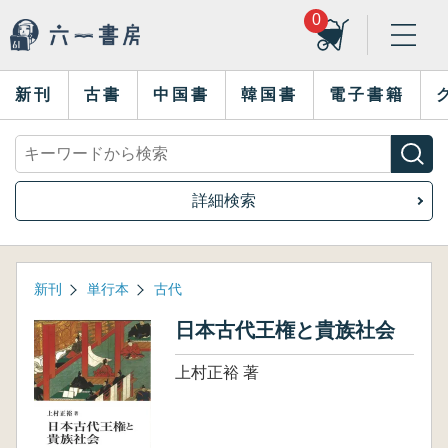
0
新刊
古書
中国書
韓国書
電子書籍
詳細検索
新刊
単行本
古代
日本古代王権と貴族社会
上村正裕 著