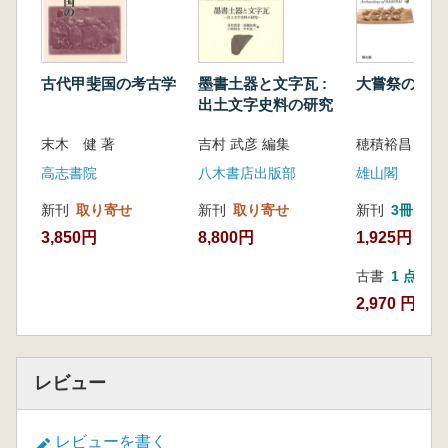
第四章 藤原永手と内臣
はじめに/第一節 『類聚三代格』にみえる
「内臣宣」/第二節 藤原永手の政治的動向/第三
節 永手の内臣任命とその挫折/おわりに
古代甲斐国の考古学
墨書土器と文字瓦 :
大嘗祭の考古
第五章 藤原仲麻呂と光明子
出土文字史料の研究
はじめに/第一節 橘奈良麻呂の変をめぐる相
末木 健 著
吉村 武彦 編集
穂積裕昌 著
克/第二節 光明皇太后の構想
第三節 藤原仲麻呂との関係修復/おわりに
高志書院
八木書店出版部
雄山閣
〔コラム〕東アジアの王権比較
新刊
取り寄せ
新刊
取り寄せ
新刊
3冊
第二部 平安期王権構造への転回―八世紀後半
3,850円
8,800円
1,925円
から九世紀に向けて―
第一章 称徳王権論
古書
1 点
はじめに/第一節 称徳王権の史的前提/第二節
2,970 円
称徳王権と道鏡/第三節 称徳王権と官人/おわり
に
第二章 奈良時代の王権と内臣
レビュー
はじめに/第一節 内臣鎌足・房前の動向/第二
節 内臣藤原永手の登場
第三節 内臣良継・魚名の動向/第四節 内臣と
レビューを書く