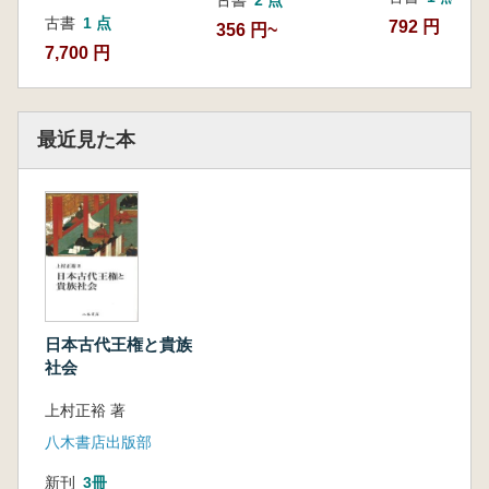
古書
1 点
792 円
356 円~
終章 八・九世紀王権構造の変質過程と政治史
7,700 円
の展開
第一節 まとめ/第二節 課題と展望
索 引
最近見た本
日本古代王権と貴族
社会
上村正裕 著
八木書店出版部
新刊
3冊