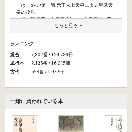
はじめに/第一節 元正太上天皇による聖武天
皇の後見
第二節 元正太上天皇前後の太上天皇制―王
もっと見る
権を支える持統・聖武太上天皇―
第三節 太上天皇制の相克―光明皇太后・孝
謙太上天皇・藤原仲麻呂の権力と行方―/おわ
ランキング
りに
総合
第二章 八世紀の皇后・皇太后
7,802番 / 124,789冊
はじめに/第一節 立后宣命におけるしりへの
単行本
2,135番 / 16,015冊
政/第二節 漢代皇后の儒教的観念と古代日本
古代
558番 / 4,072冊
第三節 八世紀の皇太后―太上天皇に准じた
光明子―/おわりに
〔コラム〕飛鳥時代の王権
第三章 大伴古麻呂と「選ばれた四位官人」
一緒に買われている本
はじめに/第一節 大伴古麻呂の政治的位置づ
け/第二節 「選ばれた四位官人」の実相
第三節 大伴古麻呂と橘奈良麻呂の変/おわり
に