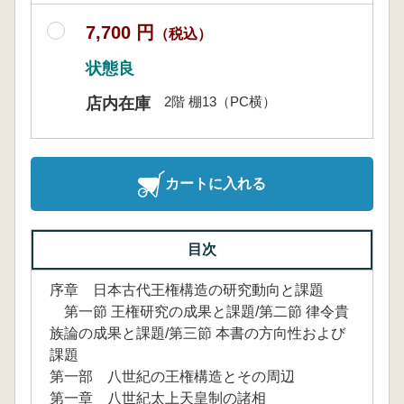
7,700 円
（税込）
状態良
2階 棚13（PC横）
店内在庫
カートに入れる
目次
序章 日本古代王権構造の研究動向と課題
第一節 王権研究の成果と課題/第二節 律令貴
族論の成果と課題/第三節 本書の方向性および
課題
第一部 八世紀の王権構造とその周辺
第一章 八世紀太上天皇制の諸相