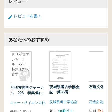
レビュー
跡第20地点―(土 任隆)
リレー連載・考古学の旬 第20回
レビューを書く
九州南部の前方後円墳(橋本達也)
リレー連載・私の考古学史 第11回
オセアニアに魅せられて(印東道子)
あなたへのおすすめ
月刊考古学
ジャーナ
ル 223
特集:動物考
古学
茨城県考古学協会
石造文化財9
月刊考古学ジャーナ
誌 第36号
ル 223 特集:動物
考古学
茨城県考古学協会
石造文化財調
ニュー・サイエンス社
新刊
10冊以上
新刊
取り寄せ
新刊
在庫なし