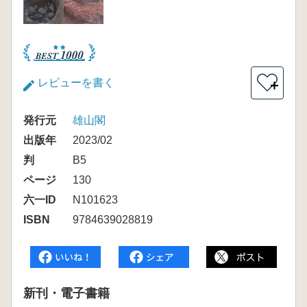
レビューを書く
＋
発行元
雄山閣
出版年
2023/02
判
B5
ページ
130
六一ID
N101623
ISBN
9784639028819
新刊・電子書籍