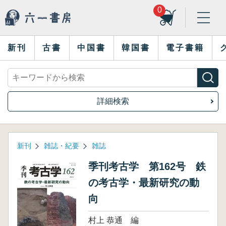
0
新刊
古書
中国書
韓国書
電子書籍
詳細検索
新刊
雑誌・紀要
雑誌
季刊考古学 第162号 鉄
の考古学・最新研究の動
向
村上 恭通 編