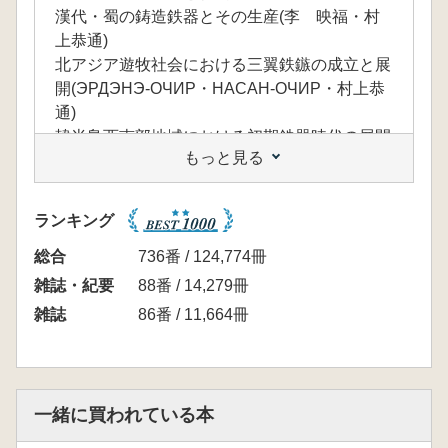
漢代・蜀の鋳造鉄器とその生産(李 映福・村
上恭通)
北アジア遊牧社会における三翼鉄鏃の成立と展
開(ЭРДЭНЭ-ОЧИР・НАСАН-ОЧИР・村上恭
通)
韓半島西南部地域における初期鉄器時代の展開
もっと見る
と新資料(金 想民)
古墳時代前期鉄輸入ルートの多元化と弾琴台型
鉄鋌(李 東冠・武末純一)
ランキング
韓半島中部地域における鉄製工具組成とその背
景(鄭 宗鎬)
総合
736番 / 124,774冊
雑誌・紀要
88番 / 14,279冊
弥生・古墳時代の鉄器生産と社会
雑誌
86番 / 11,664冊
弥生時代の鉄製工具(田中 謙)
九州西北部における古墳時代初頭前後の鉄器生
産と流通・系譜― 唐津市中原遺跡の鍛冶・鉄
器を中心として―(小松 譲)
一緒に買われている本
東日本における弥生時代鍛冶遺構― 古墳時代