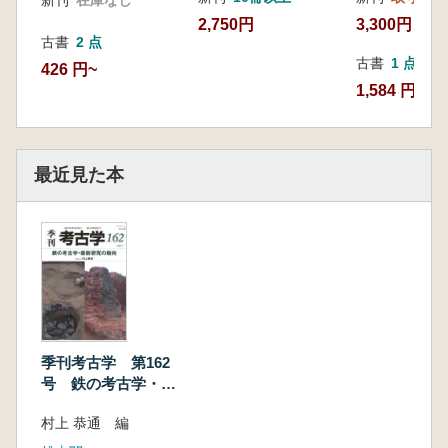
2,750円
3,300円
古書
2 点
古書
1 点
426 円~
1,584 円
最近見た本
季刊考古学 第162
号 鉄の考古学・最
新研究の動向
村上 恭通 編