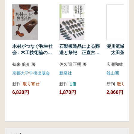
前期までの鉄器製作遺構を含めて―(杉山和德)
東北地方における古墳時代の鍛冶関連遺跡・遺
構(能登谷宣康)
古代〜近代の鉄と社会
古代の西部瀬戸内における製鉄導入とその背景
(村上恭通)
木材がつなぐ弥生社
石製模造品による葬
淀川流域の古
古代・中世日本の炭窯と技術系譜(上栫 武)
会 : 木工技術論の再
送と祭祀 正直古墳
太田茶臼山
中世における南西諸島の鉄器とその生産(松原
構築
群
今城塚古墳を
鶴来 航介 著
佐久間 正明 著
信之)
て
戦国時代の鉄をめぐる地域間関係― 淀川を遡
京都大学学術出版会
新泉社
雄山閣
った新見庄の鉄―(真鍋成史)
新刊
取り寄せ
新刊
1冊
新刊
取り寄せ
遺跡からみた幕末の近代産業化と鉄― 日本の
6,820円
1,870円
2,860円
伝統技術と西洋の近代技術―(笹田朋孝)
最近の発掘から
縄文時代後晩期の地点貝塚― 茨城県土浦市下
坂田貝塚―(亀井 翼)
国府推定域の遺跡― 神奈川県平塚市六ノ域遺