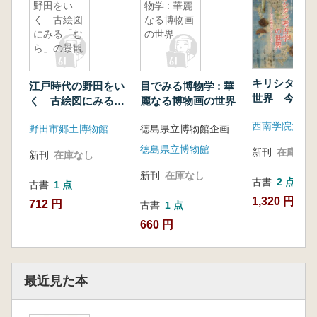
野田をい
物学 : 華麗
く 古絵図
なる博物画
にみる「む
の世界
ら」の景観
キリシタン考
江戸時代の野田をい
目でみる博物学 : 華
世界 今日に
く 古絵図にみる
麗なる博物画の世界
りとさけび
「むら」の景観
西南学院大学
野田市郷土博物館
徳島県立博物館企画展解説書
徳島県立博物館
新刊
在庫なし
新刊
在庫なし
新刊
在庫なし
古書
2 点
古書
1 点
1,320 円~
712 円
古書
1 点
660 円
最近見た本