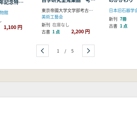
周年記念特別
図編 第二輯
東京帝國大学文学部考古学研究室
日本旧石器学
物館
美術工藝会
新刊
7冊
し
新刊
在庫なし
古書
1 点
1,100 円
2,200 円
古書
1 点
1
/
5