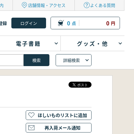
内
店舗情報・アクセス
よくある質問
0
0
登録
点
円
電子書籍
グッズ・他
詳細検索
ほしいものリストに追加
再入荷メール通知