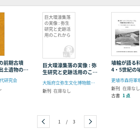
巨大環濠集落
の実像 : 弥生
研究と史跡活
用のこれから
域の前期古墳
埴輪が語る
巨大環濠集落の実像 : 弥
出土遺物の再
4・5世紀
生研究と史跡活用のこれ
善光寺平の
から
代研究会
更埴市森将軍
大阪府立弥生文化博物館 大阪府文化財センター
発表要旨
し
新刊
在庫なし
新刊
在庫なし
古書
1 点
1
/
3