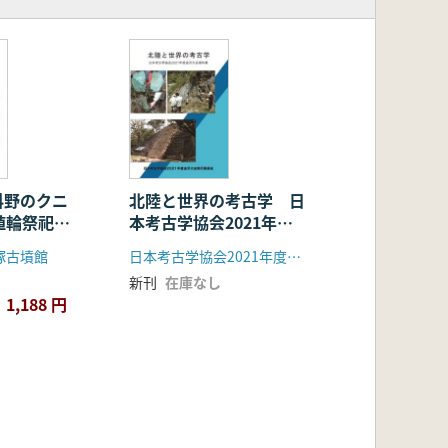
北陸と世界の考古学 日
科野のクニ
本考古学協会2021年度
の埴輪祭祀
金沢大会資料集
埴輪の系譜
日本考古学協会2021年度金沢大会実行委員会
塚古墳館
新刊
在庫なし
1,188 円