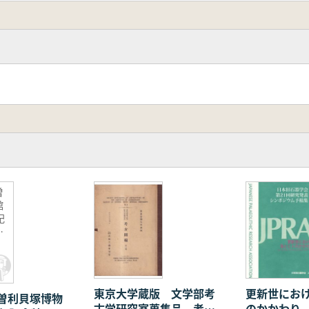
曽
館
記
講
東京大学蔵版 文学部考
更新世にお
曽利貝塚博物
古学研究室蒐集品 考古
のかかわり