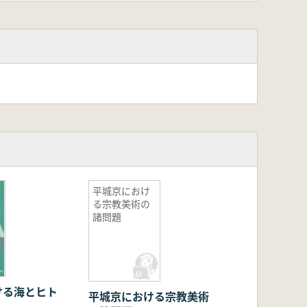
平城京におけ
る宗教美術の
諸問題
ける海とヒト
平城京における宗教美術