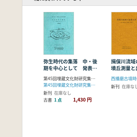
揖保川流
弥生時代の集落 中・後
墳丘測量と
期を中心として 発表要
検討
旨集
西播磨古墳時
第45回埋蔵文化財研究集会実行委員会 編
第45回埋蔵文化財研究集会実行委員会
新刊
在庫な
新刊
在庫なし
1,430 円
古書
1 点