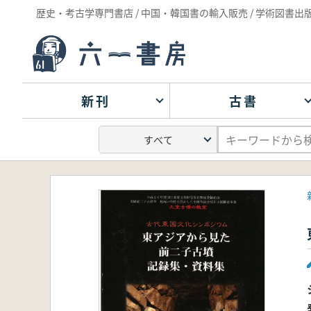
歴史・考古学専門書店 / 中国・韓国書の輸入販売 / 学術図書出
新刊
古書