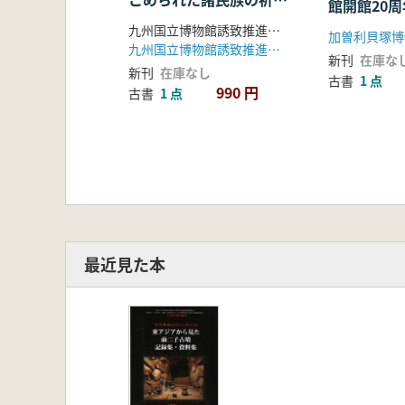
館開館20
と思い
講座講演集
九州国立博物館誘致推進本部, 福岡県教育庁指導第二部文化課, 九州国立博物館誘致促進対策室 編
加曽利貝塚博
九州国立博物館誘致推進本部
新刊
在庫な
新刊
在庫なし
古書
1 点
990 円
古書
1 点
最近見た本