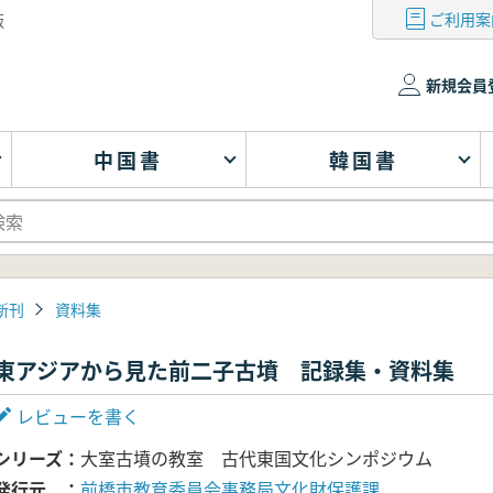
ご利用案
版
新規会員
中国書
韓国書
新刊
資料集
東アジアから見た前二子古墳 記録集・資料集
レビューを書く
シリーズ
大室古墳の教室 古代東国文化シンポジウム
発行元
前橋市教育委員会事務局文化財保護課