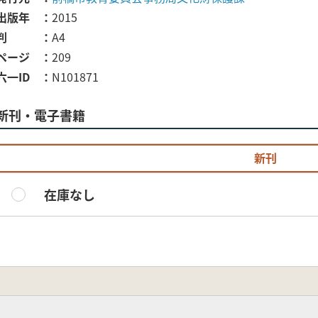
出版年
2015
判
A4
ページ
209
六一ID
N101871
新刊・電子書籍
新刊
在庫なし