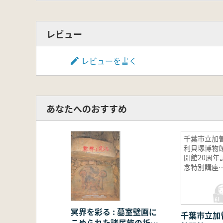
レビュー
レビューを書く
あなたへのおすすめ
千葉市立加
利貝塚博物
開館20周年
念特別講座
演集
冥界を彩る : 墓室壁画に
千葉市立加
こめられた諸民族の祈り