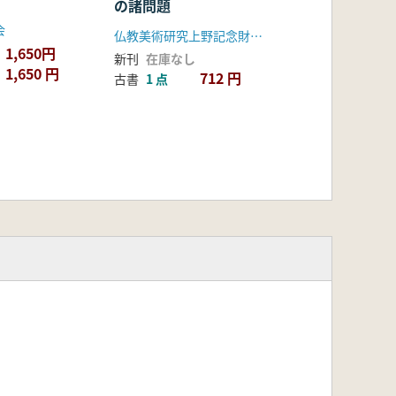
の諸問題
会
仏教美術研究上野記念財団助成研究会
1,650円
新刊
在庫なし
1,650 円
712 円
古書
1 点