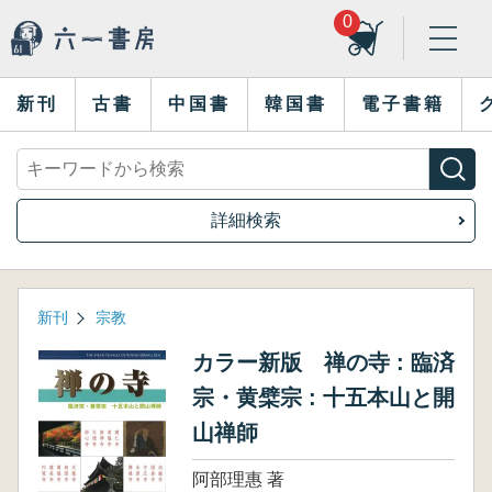
0
新刊
古書
中国書
韓国書
電子書籍
詳細検索
新刊
宗教
カラー新版 禅の寺 : 臨済
宗・黄檗宗 : 十五本山と開
山禅師
阿部理惠 著