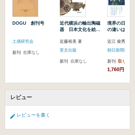
DOGU 創刊号
近代横浜の輸出陶磁
境界の日本史 地域
器 日本文化を絵付
の違いはどう
けの技で伝えた人々
たか
土偶研究会
近藤裕美 著
近江 俊秀 森先
里文出版
朝日新聞出版
新刊
在庫なし
新刊
在庫なし
新刊
取り寄せ
1,760円
レビュー
レビューを書く