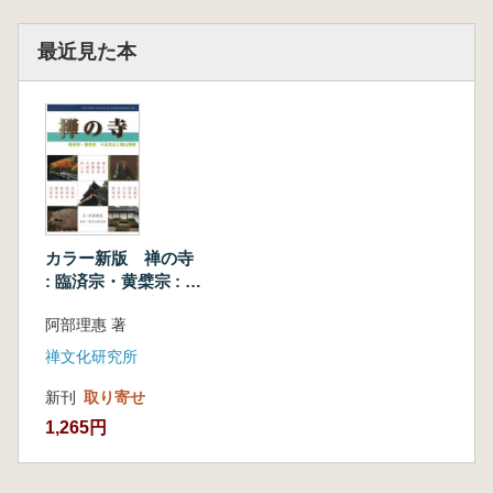
最近見た本
カラー新版 禅の寺
: 臨済宗・黄檗宗 : 十
五本山と開山禅師
阿部理惠 著
禅文化研究所
新刊
取り寄せ
1,265円