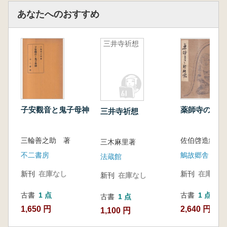
あなたへのおすすめ
三井寺祈想
子安觀音と鬼子母神
薬師寺の新研
三井寺祈想
三輪善之助 著
三木麻里著
不二書房
鵤故郷舎
法蔵館
新刊
在庫なし
新刊
在庫なし
新刊
在庫なし
古書
1 点
古書
1 点
古書
1 点
1,650 円
2,640 円
1,100 円