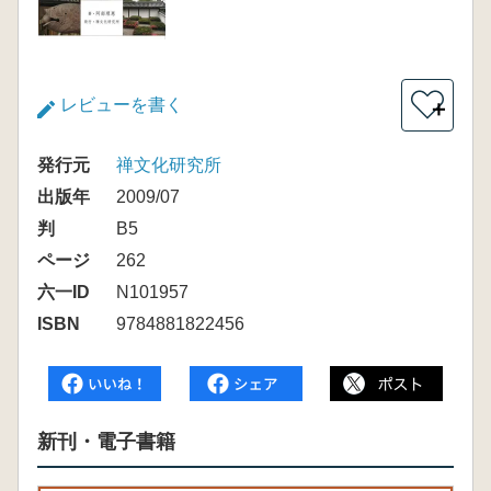
レビューを書く
＋
発行元
禅文化研究所
出版年
2009/07
判
B5
ページ
262
六一ID
N101957
ISBN
9784881822456
新刊・電子書籍