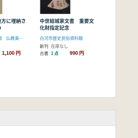
地方に埋納さ
中世結城家文書 重要文
の
化財指定記念
奈良国立博物館 仏教美術協会
白河市歴史民俗資料館
新刊
在庫なし
1,100 円
990 円
古書
1 点