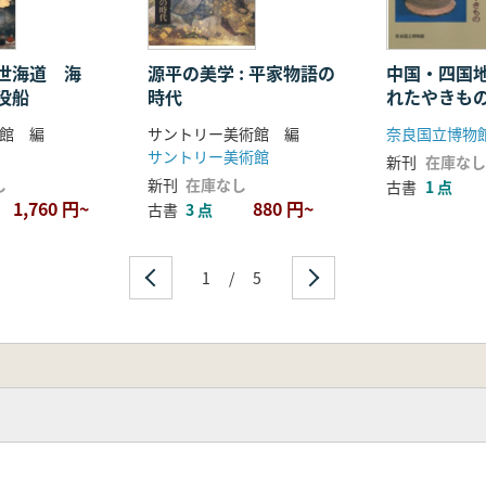
世海道 海
源平の美学 : 平家物語の
中国・四国
没船
時代
れたやきも
館 編
サントリー美術館 編
サントリー美術館
新刊
在庫なし
し
新刊
在庫なし
古書
1 点
1,760 円~
880 円~
古書
3 点
1
/
5