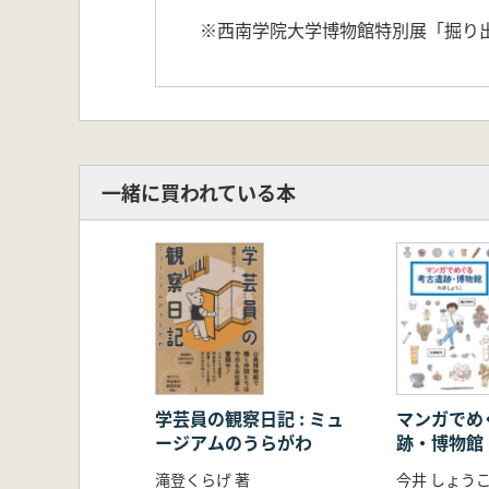
※西南学院大学博物館特別展「掘り
一緒に買われている本
学芸員の観察日記 : ミュ
マンガでめ
ージアムのうらがわ
跡・博物館
滝登くらげ 著
今井 しょうこ