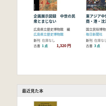
企画展示図録 中世の民
東アジア中
衆とまじない
商・港・沈
広島県立歴史博物館 編
国立民俗博物
広島県立歴史博物館
毎日新聞社
新刊
在庫なし
新刊
在庫な
1,320 円
古書
1 点
古書
3 点
最近見た本