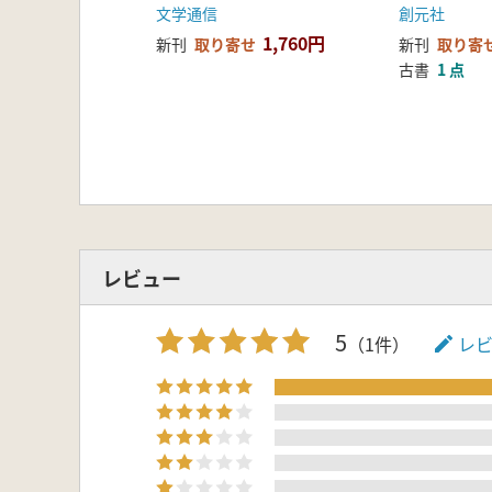
文学通信
創元社
1,760円
新刊
取り寄せ
新刊
取り寄
古書
1 点
レビュー
5
（1件）
レ