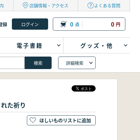
内
店舗情報・アクセス
よくある質問
0
0
登録
点
円
電子書籍
グッズ・他
詳細検索
された祈り
ほしいものリストに追加