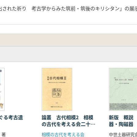
出された祈り 考古学からみた筑前・筑後のキリシタン」の展
ぐる考古遺
論叢 古代相模2 相模
新版 概説
の古代を考える会二十五
器・陶磁器
周年記念論集
 著
相模の古代を考える会
中世土器研究