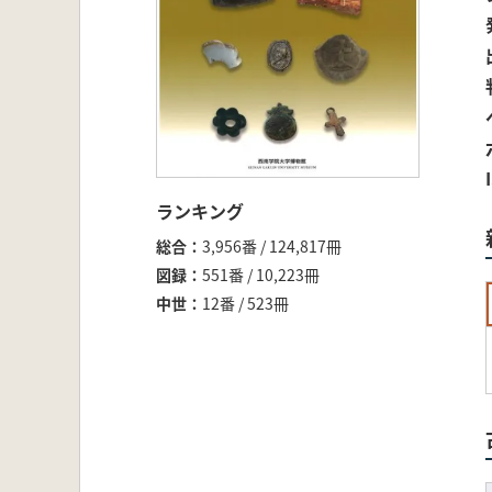
ランキング
総合
3,956番 / 124,817冊
図録
551番 / 10,223冊
中世
12番 / 523冊