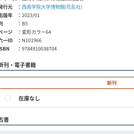
発行元
西南学院大学博物館(花乱社)
出版年
2023/01
判
B5
ページ
変形カラー64
六一ID
N101966
ISBN
9784910038704
新刊・電子書籍
新刊
在庫なし
古書