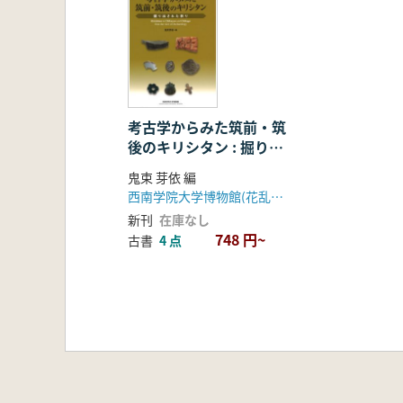
考古学からみた筑前・筑
後のキリシタン : 掘り出
された祈り
鬼束 芽依 編
西南学院大学博物館(花乱社)
新刊
在庫なし
748 円~
古書
4 点