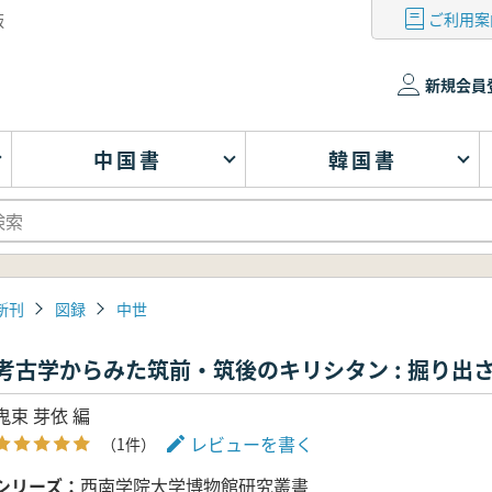
ご利用案
版
新規会員
中国書
韓国書
新刊
図録
中世
考古学からみた筑前・筑後のキリシタン : 掘り出
鬼束 芽依 編
レビューを書く
（1件）
シリーズ
西南学院大学博物館研究叢書