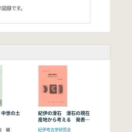
示図録です。
 中世の土
紀伊の滑石 滑石の現在
産地から考える 発表要
旨集
会 編
紀伊考古学研究会