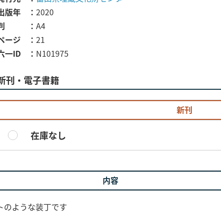
出版年
2020
判
A4
ページ
21
六一ID
N101975
新刊・電子書籍
新刊
在庫なし
内容
トのような装丁です