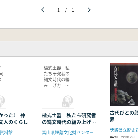
1
/
1
か
標式土器 私
貝
たち研究者の
の
縄文時代の編
み上げ方 第1
期: 縄文時代早
期〜中期
古代びとの
かった! 神
標式土器 私たち研究者
界
文人のくらし
の縄文時代の編み上げ
方 第1期: 縄文時代早
茨城県立歴史
資料館
富山県埋蔵文化財センター
期〜中期
新刊
在庫なし