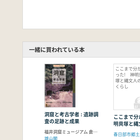
一緒に買われている本
ここまで分
った! 神明
塚と縄文人
くらし
洞窟と考古学者 : 遺跡調
ここまで分
査の足跡と成果
明貝塚と縄
福井洞窟ミュージアム 倉敷考古館 編集
春日部市郷土
雄山閣