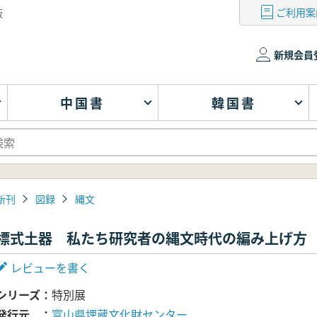
ご利用案
版
新規会員
中国書
韓国書
新刊
図録
縄文
標式土器 私たち研究者の縄文時代の編み上げ方 
レビューを書く
シリーズ
特別展
発行元
富山県埋蔵文化財センター