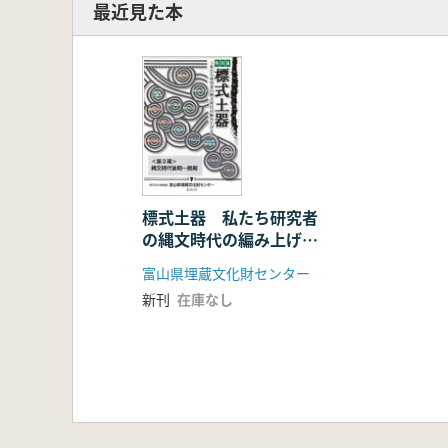
最近見た本
標式土器 私たち研究者
の縄文時代の編み上げ
方 第2期: 縄文時代後
富山県埋蔵文化財センター
期〜晩期
新刊
在庫なし