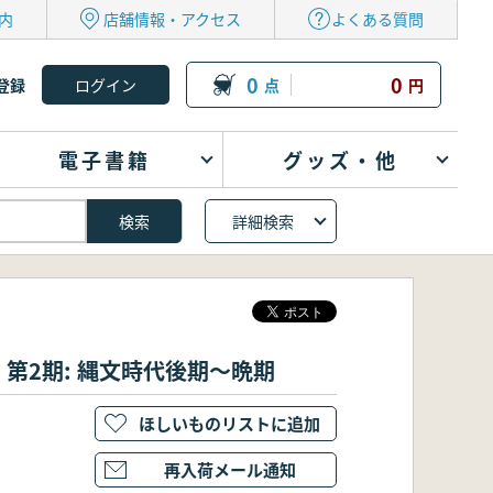
内
店舗情報・アクセス
よくある質問
0
0
登録
点
円
電子書籍
グッズ・他
詳細検索
第2期: 縄文時代後期～晩期
ほしいものリストに追加
再入荷メール通知