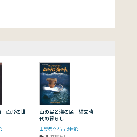
顔 面形の世
山の民と海の民 縄文時
代の暮らし
館
山梨県立考古博物館
新刊
在庫なし