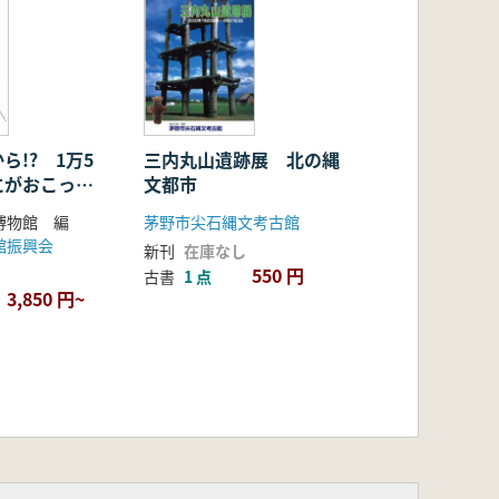
三内丸山遺跡展 北の縄
ら!? 1万5
文都市
にがおこった
茅野市尖石縄文考古館
博物館 編
館振興会
新刊
在庫なし
550 円
古書
1 点
3,850 円~