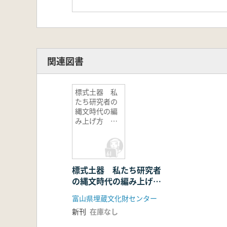
関連図書
標式土器 私
たち研究者の
縄文時代の編
み上げ方 第1
期: 縄文時代早
期〜中期
標式土器 私たち研究者
の縄文時代の編み上げ
方 第1期: 縄文時代早
富山県埋蔵文化財センター
期〜中期
新刊
在庫なし