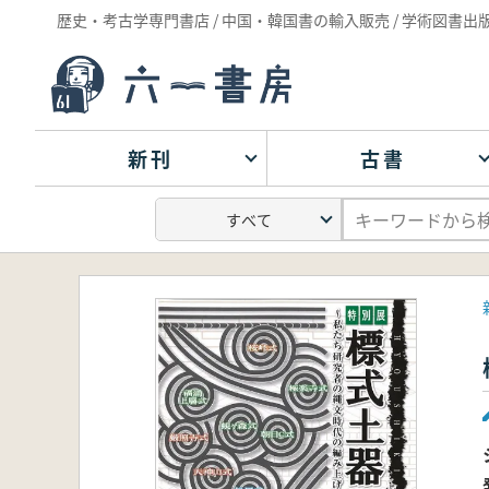
歴史・考古学専門書店 / 中国・韓国書の輸入販売 / 学術図書出
新刊
古書