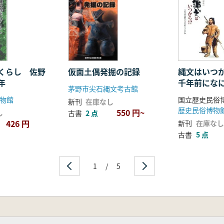
くらし 佐野
仮面土偶発掘の記録
縄文はいつか
年
千年前にな
茅野市尖石縄文考古館
のか
物館
国立歴史民俗
新刊
在庫なし
歴史民俗博物
550 円~
し
古書
2 点
426 円
新刊
在庫なし
古書
5 点
1
/
5