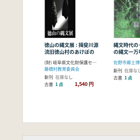
徳山の縄文展 : 揖斐川源
縄文時代の
流旧徳山村のあけぼの
の縄文一万
(財) 岐阜県文化財保護センター 編
佐野市郷土博
藤橋村教育委員会
新刊
在庫な
新刊
在庫なし
古書
1 点
1,540 円
古書
1 点