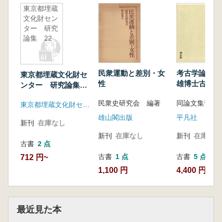
東京都埋蔵
文化財セン
ター 研究
論集 22
民衆運動と差別・女
考古学論考 
東京都埋蔵文化財セ
性
雄博士古稀記
ンター 研究論集
集
22
民衆史研究会 編著
同論文集刊行
東京都埋蔵文化財センター
雄山閣出版
平凡社
新刊
在庫なし
新刊
在庫なし
新刊
在庫なし
古書
2 点
古書
1 点
古書
5 点
712 円~
1,100 円
4,400 円~
最近見た本