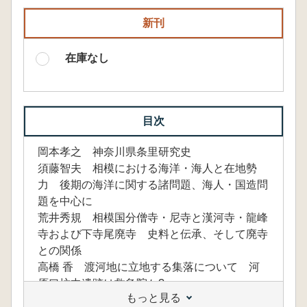
新刊
在庫なし
目次
岡本孝之 神奈川県条里研究史
須藤智夫 相模における海洋・海人と在地勢
力 後期の海洋に関する諸問題、海人・国造問
題を中心に
荒井秀規 相模国分僧寺・尼寺と漢河寺・龍峰
寺および下寺尾廃寺 史料と伝承、そして廃寺
との関係
高橋 香 渡河地に立地する集落について 河
原口坊中遺跡は救急院か?
もっと見る
東 真江 餘綾郡金目郷内の集落様相の検討