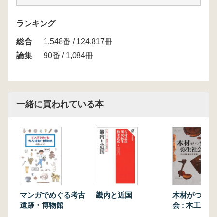
大上周三 大型竪穴建物の実態と性格 古代相
模の場合
ランキング
栗田一生 溝持ち掘立柱建物に関する一考察
総合
若林勝司 律令期腰帯具についての私見 西暦
1,548番 / 124,817冊
2000年シンポジウムの成果を踏まえて
論集
90番 / 1,084冊
押木弘己 居村4号木簡にみる貞観期の在地有
力者像 「刀禰」の先行研究を通じて
中田 英・大村浩司 国史跡下寺尾官衙遺跡群
の指定を巡って文化財行政を考える
一緒に買われている本
神奈川の考古・古代史文献目録
霜出俊浩さんの思い出
マンガでめぐる考古
畿内と近国
木材がつなぐ
遺跡・博物館
会 : 木工技
構築