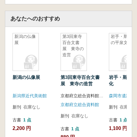
あなたへのおすすめ
新潟の仏像
第3回東寺
岩手・斯波
展
百合文書
の平泉文化
展 東寺の
造営
新潟の仏像展
第3回東寺百合文書
岩手・斯波の
展 東寺の造営
化
新潟県近代美術館
京都府立総合資料館歴史資料課編
森岡市遺跡の
京都府立総合資料館
新刊
在庫なし
新刊
在庫なし
新刊
在庫なし
古書
1 点
古書
1 点
2,200 円
1,100 円
古書
1 点