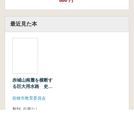
880 円
最近見た本
赤城山南麓を横断す
る巨大用水路 史
跡 女堀
前橋市教育委員会
新刊
在庫なし
古書
1 点
550 円