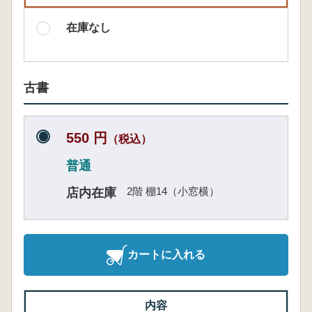
在庫なし
古書
550 円
（税込）
普通
2階 棚14（小窓横）
店内在庫
カートに入れる
内容