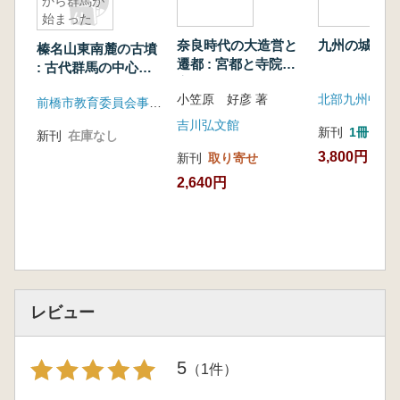
から群馬が
始まった
奈良時代の大造営と
九州の城3
榛名山東南麓の古墳
遷都 : 宮都と寺院の
: 古代群馬の中心地
実像を探る
ここから群馬が始ま
小笠原 好彦 著
前橋市教育委員会事務局文化財保護課
った
吉川弘文館
新刊
1冊
新刊
在庫なし
3,800円
新刊
取り寄せ
2,640円
レビュー
5
（1件）