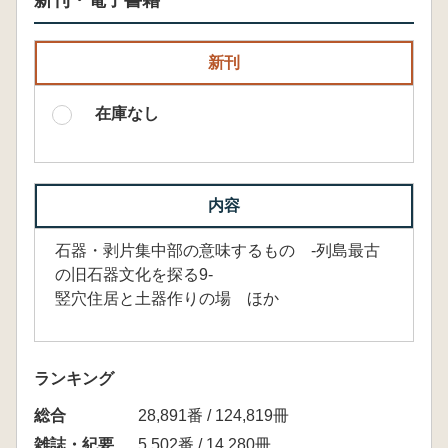
新刊・電子書籍
新刊
在庫なし
内容
石器・剥片集中部の意味するもの -列島最古
の旧石器文化を探る9-
竪穴住居と土器作りの場 ほか
ランキング
総合
28,891番 / 124,819冊
雑誌・紀要
5,502番 / 14,280冊