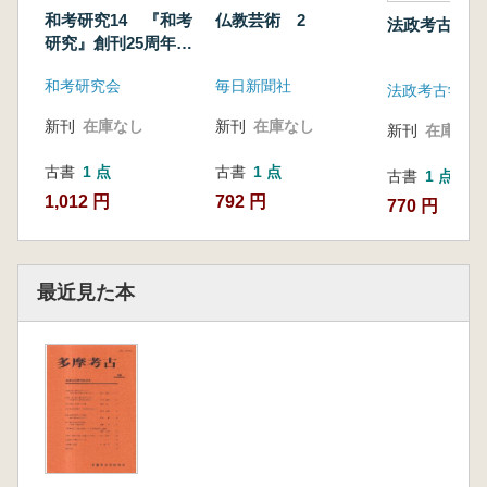
和考研究14 『和考
仏教芸術 2
法政考古学 
研究』創刊25周年記
念号
和考研究会
毎日新聞社
法政考古学会
新刊
在庫なし
新刊
在庫なし
新刊
在庫なし
古書
1 点
古書
1 点
古書
1 点
1,012 円
792 円
770 円
最近見た本