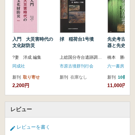
ム総合討論
入門 大災害時代の
捄 稲荷台1号墳
先史考古学論
文化財防災
器と先史文化
?妻 洋成 編集
上総国分寺台遺跡調査団 編
橋本 勝雄 
同成社
市原古墳群刊行会
六一書房
新刊
取り寄せ
新刊
在庫なし
新刊
10冊以
2,200円
11,000円
レビュー
レビューを書く