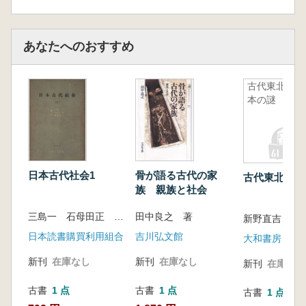
あなたへのおすすめ
古代東北日
本の謎
日本古代社会1
骨が語る古代の家
古代東北日本
族 親族と社会
三島一 石母田正 藤間生大 編
田中良之 著
新野直吉 著
日本読書購買利用組合
吉川弘文館
大和書房
新刊
在庫なし
新刊
在庫なし
新刊
在庫なし
古書
1 点
古書
1 点
古書
1 点