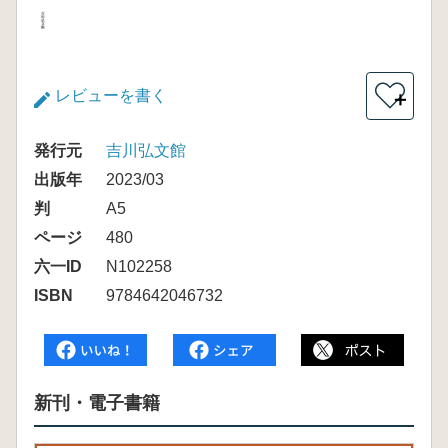
レビューを書く
＋
発行元
吉川弘文館
出版年
2023/03
判
A5
ページ
480
六一ID
N102258
ISBN
9784642046732
新刊・電子書籍