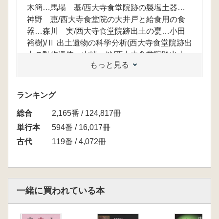
木簡…馬場 基/西大寺食堂院跡の製塩土器…
神野 恵/西大寺食堂院の大井戸と給食用の食
器…森川 実/西大寺食堂院跡出土の甕…小田
裕樹)/Ⅱ 出土遺物の科学分析(西大寺食堂院跡出
土の動物遺体…山崎 健/西大寺食堂院跡出土
もっと見る
の植物種実…芝康次郞/土器付着白色物質の分
析について…村上夏希・西内 巧・庄田慎
矢/“最古の酒”を疑う―古代の僧房酒を考える前
ランキング
提として…庄田慎矢/須恵器内面にみられた白
総合
色付着物のバイヤライト…大道公秀)/Ⅲ 出土遺
2,165番 / 124,817冊
物をめぐる再現実験(西大寺食堂院跡出土の果
単行本
594番 / 16,017冊
実種実と古代食の再現…・三舟隆之・遠藤まり
古代
119番 / 4,072冊
な・小林ひなた・佐々木玲衣/古代モモの漬物
再現再実験(追加)…三舟隆之・岩澤彩加・宮久
保舞・山田茉由・金田一秀/西大寺食堂院跡出
土木簡から見る「飯」の再現…西念幸江・三舟
一緒に買われている本
隆之/コラム 古代の醸造に用いられた微生物
の保存法…五百藏 良)/Ⅳ 西大寺食堂院跡の出
土遺物からわかる古代の食の再現―シンポジウ