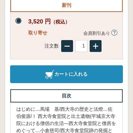
新刊
3,520 円
（税込）
取り寄せ
会員割引あり
注文数
カートに入れる
目次
はじめに…馬場 基/西大寺の歴史と法燈…佐
伯俊源/Ⅰ 西大寺食堂院と出土遺物(平城京大寺
院における僧侶の生活―西大寺食堂院と僧房を
めぐって…小倉慈司/西大寺食堂院跡の発掘と