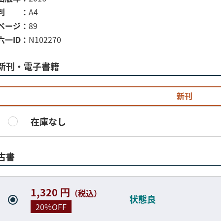
判
A4
ページ
89
六一ID
N102270
新刊・電子書籍
新刊
在庫なし
古書
1,320 円
（税込）
状態良
20%OFF