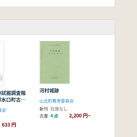
河村城跡
跡試掘調査報
郡水口町古城
山北町教育委員会
新刊
在庫なし
員会
2,200 円~
古書
4 点
633 円