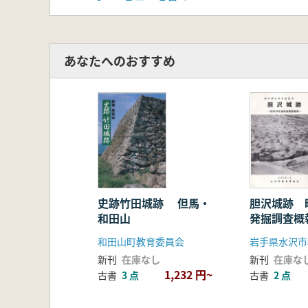
あなたへのおすすめ
史跡竹田城跡 但馬・
胆沢城跡 
和田山
発掘調査概
和田山町教育委員会
岩手県水沢市
新刊
在庫なし
新刊
在庫な
1,232 円~
古書
3 点
古書
2 点