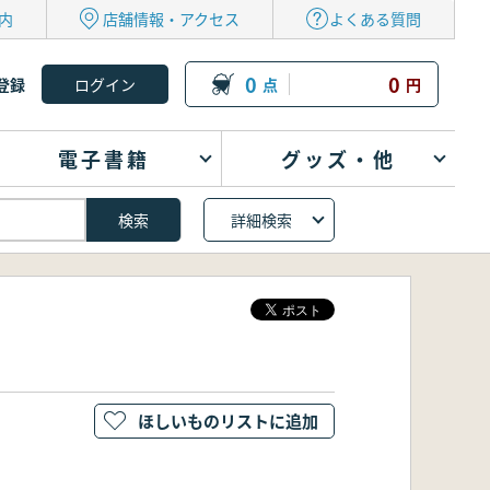
内
店舗情報・アクセス
よくある質問
0
0
登録
点
円
電子書籍
グッズ・他
詳細検索
ほしいものリストに追加