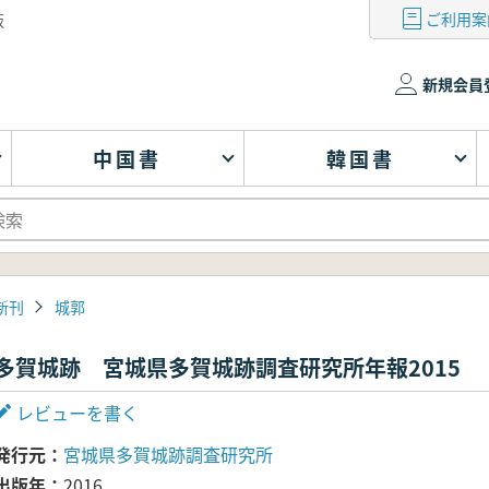
ご利用案
版
新規会員
中国書
韓国書
新刊
城郭
多賀城跡 宮城県多賀城跡調査研究所年報2015
レビューを書く
発行元
宮城県多賀城跡調査研究所
出版年
2016