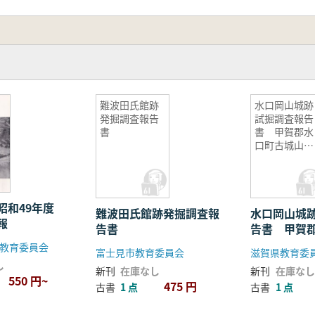
難波田氏館跡
水口岡山城跡
発掘調査報告
試掘調査報告
書
書 甲賀郡水
口町古城山所
在
昭和49年度
難波田氏館跡発掘調査報
水口岡山城
報
告書
告書 甲賀
山所在
教育委員会
富士見市教育委員会
滋賀県教育委
し
新刊
在庫なし
新刊
在庫なし
550 円~
475 円
古書
1 点
古書
1 点