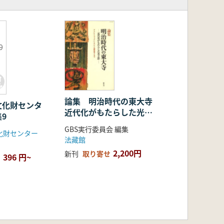
9
論集 明治時代の東大寺
文化財センタ
近代化がもたらした光と
9
影
GBS実行委員会 編集
化財センター
法藏館
2,200円
新刊
取り寄せ
396 円~