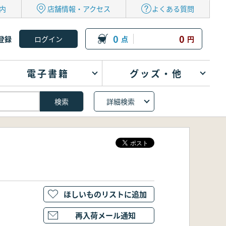
内
店舗情報・アクセス
よくある質問
0
0
登録
点
円
電子書籍
グッズ・他
詳細検索
ほしいものリストに追加
再入荷メール通知