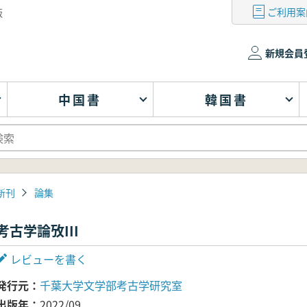
ご利用案
版
新規会員
中国書
韓国書
新刊
論集
考古学論攷III
レビューを書く
発行元
千葉大学文学部考古学研究室
出版年
2022/09