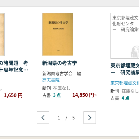
東京都埋蔵文
化財センタ
ー 研究論集
の諸問題 考
新潟県の考古学
東京都埋蔵
十周年記念論
ー 研究論集
新潟県考古学会 編
高志書院
東京都埋蔵文
新刊
在庫なし
し
新刊
在庫なし
14,850 円~
1,650 円
古書
3 点
古書
4 点
1
/
5