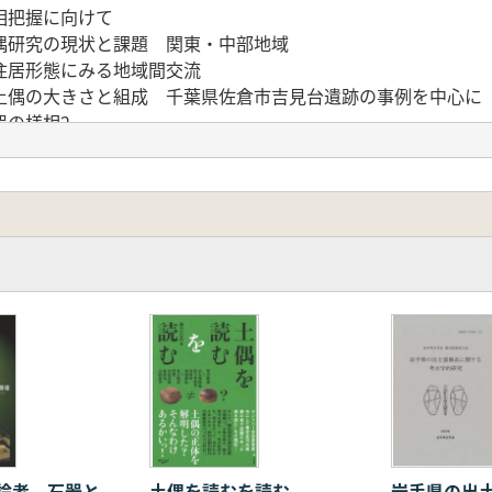
相把握に向けて
偶研究の現状と課題 関東・中部地域
住居形態にみる地域間交流
土偶の大きさと組成 千葉県佐倉市吉見台遺跡の事例を中心に
器の様相2
仏生式土器を考える 新潟県における縄文時代後期前葉末 中
の形態と連珠の斉一性
る縄文人の食生活(概要)
と採掘粘土
墳について
するノート
祀
域・沿海地方の広域編年 土器類・帯金具に見える刻符記号を
測と調査報告のあり方への提言
論考 石器と
土偶を読むを読む
岩手県の出