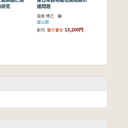
的研究
諸問題
設楽 博己 編
雄山閣
13,200円
新刊
取り寄せ