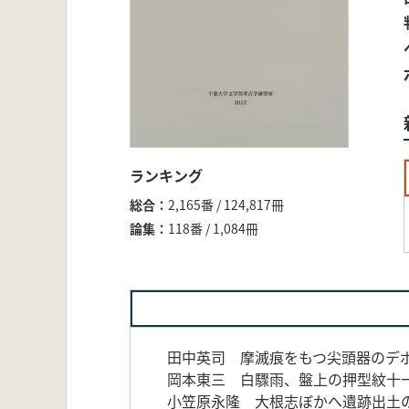
ランキング
総合
2,165番 / 124,817冊
論集
118番 / 1,084冊
田中英司 摩滅痕をもつ尖頭器のデポ
岡本東三 白驟雨、盤上の押型紋十
小笠原永隆 大根志ぼかへ遺跡出土