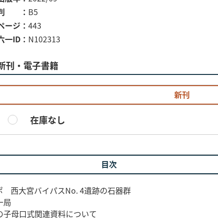
判
B5
ページ
443
六一ID
N102313
新刊・電子書籍
新刊
在庫なし
目次
 西大宮バイパスNo. 4遺跡の石器群
一局
の子母口式関連資料について