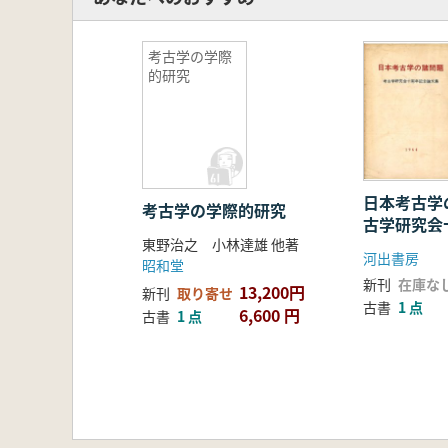
考古学の学際
的研究
日本考古学
考古学の学際的研究
古学研究会
東野治之 小林達雄 他著
文集
河出書房
昭和堂
新刊
在庫な
13,200円
新刊
取り寄せ
古書
1 点
6,600 円
古書
1 点