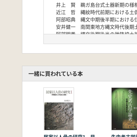
井上 賢 鵜ガ島台式土器新期の様
近江 哲 縄紋時代前期における土
阿部昭典 縄文中期後半期における
安井健一 南関東地方縄文時代後期
阿部明義 縄文後期後半の微隆線土
金内 元 南三十稲場式土器から三
森山 高 縄文時代後・晩期の丸玉
戸谷敦司 縄文時代の貝輪と製
田邉由美子 館山市大寺山洞穴におけ
松田光太郎 縄文時代の粘土採掘坑
一緒に買われている本
小林 嵩 有角石器集成
山田俊輔 関東の後期大型前方後円
實川 理 石製玉類の穿孔実験に関
國分篤志 卜骨と古代地方官衙の祭
糸原 清 龍角寺塚群について
柳澤清一 北海道島とアムール川流
岩城克洋 考古学における三次元計
編集後記
居家以人骨の研究1 早
先史考古学