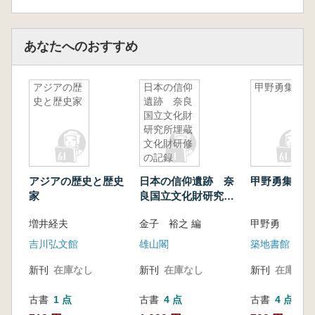
あなたへのおすすめ
アジアの歴
日本の信仰
甲野勇集
史と歴史家
遺跡 奈良
国立文化財
研究所埋蔵
文化財研修
の記録
アジアの歴史と歴史
日本の信仰遺跡 奈
甲野勇集
家
良国立文化財研究所
埋蔵文化財研修の記
増井経夫
金子 裕之 編
甲野勇
録
吉川弘文館
雄山閣
築地書館
新刊
在庫なし
新刊
在庫なし
新刊
在庫なし
古書
1 点
古書
4 点
古書
4 点