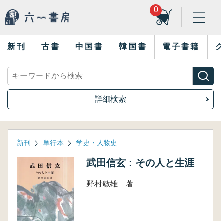
0
新刊
古書
中国書
韓国書
電子書籍
詳細検索
新刊
単行本
学史・人物史
武田信玄 : その人と生涯
野村敏雄 著