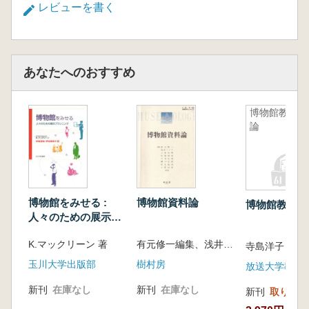
術の発達─情報提供の多様化─/5 デジタルア
レビューを書く
ーカイブの活用─新たな価値の創造─/6 デジ
タル化の功罪─さらなる課題─/おわりに
あなたへのおすすめ
博物館教育
論
博物館をみせる :
博物館資料論
博物館教育論
人々のための展示プ
ランニング
K.マックリーン 著
有元修一編集、浅井ミノル [ほか] 共著
寺島洋子 大
玉川大学出版部
樹村房
新刊
在庫なし
新刊
在庫なし
新刊
取り寄せ