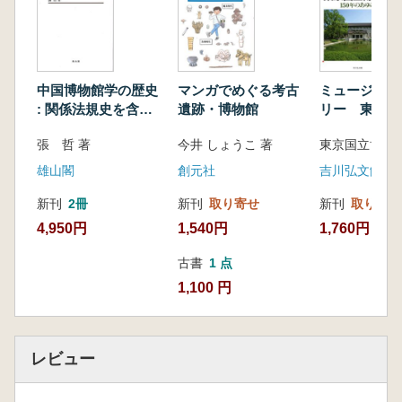
ン/4 ロックダウン解除後の図書館・文書
館/5 デジタル化の成果と課題/おわりに
〈コラム〉 ウクライナ侵攻下におけるロシア
中国博物館学の歴史
マンガでめぐる考古
ミュージアム
の図書館、文書館、日本人の研究状況─デジタ
: 関係法規史を含め
遺跡・博物館
リー 東京国
て
館 150年の
ル化の役割─(鈴木佑梨)
張 哲 著
今井 しょうこ 著
東京国立博物館
はじめに/ウクライナ侵攻後のロシアと日本の
雄山閣
創元社
吉川弘文館
状況/ウクライナ侵攻下におけるロシアの文書
館と図書館における「制限」/ウクライナ侵攻
新刊
2冊
新刊
取り寄せ
新刊
取り寄せ
によるロシア国外からの研究の限界/デジタル
4,950円
1,540円
1,760円
化の恩恵/ウクライナ侵攻とロシアの図書館・
文書館/おわりに
古書
1 点
1,100 円
第3章 コロナ禍前後の博物館の動向─デジタ
ル化の進展と課題─(奥田 環)
はじめに/1 博物館とは─その目的と役割─/2
レビュー
2018(平成30)年の動向─変革の年─/3 展覧会
の変容─コロナ禍に直面して─/4 デジタル技