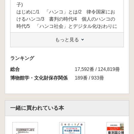
子)
はじめに/1 「ハンコ」とは/2 律令国家にお
けるハンコ/3 書判の時代/4 個人のハンコの
時代/5 「ハンコ社会」とデジタル化/おわりに
もっと見る
〈補論〉 現代と中世の儀式に見る「継承」へ
の努力─入学式・卒業式・元日節会─(大薮 海)
はじめに/1 コロナ禍の入学式・卒業式/2 応
ランキング
仁・文明の乱後の元日節会と平座開催/おわり
総合
に
17,592番 / 124,819冊
博物館学・文化財保存関係
189番 / 933冊
〈コラム〉昔話─ワープロ・パソコン・データ
ベース─(安田次郎)
第2章 コロナ禍のロシアの図書館、文書館─
一緒に買われている本
デジタル化の成果と新たな課題─(鈴木佑梨)
はじめに/1 デジタル化と歴史学研究/2 コロ
ナ禍以前のロシア/3 ロシアにおける新型コロ
ナウイルス感染症とモスクワでのロックダウ