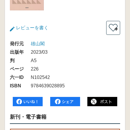
レビューを書く
＋
発行元
雄山閣
出版年
2023/03
判
A5
ページ
226
六一ID
N102542
ISBN
9784639028895
新刊・電子書籍