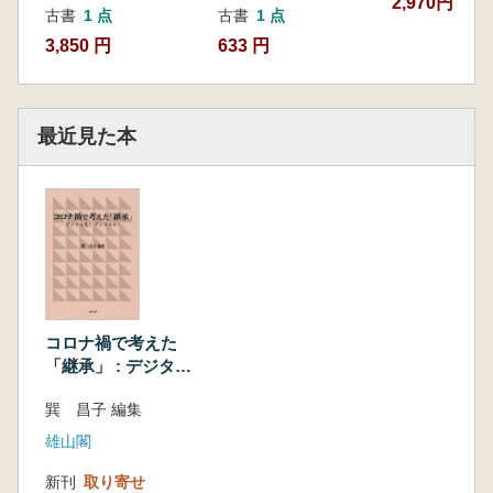
2,970円
古書
1 点
古書
1 点
3,850 円
633 円
最近見た本
コロナ禍で考えた
「継承」 : デジタル
化?デジタルか?
巽 昌子 編集
雄山閣
新刊
取り寄せ