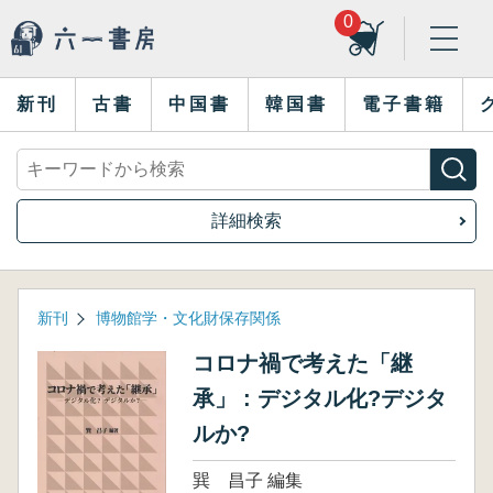
0
新刊
古書
中国書
韓国書
電子書籍
詳細検索
新刊
博物館学・文化財保存関係
コロナ禍で考えた「継
承」 : デジタル化?デジタ
ルか?
巽 昌子 編集