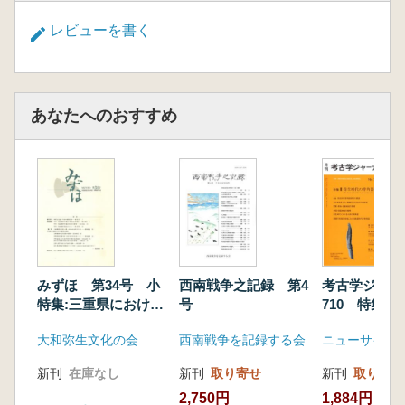
レビューを書く
あなたへのおすすめ
みずほ 第34号 小
西南戦争之記録 第4
考古学ジャ
特集:三重県における
号
710 特集 
集落の様相
代の骨角器研
大和弥生文化の会
西南戦争を記録する会
ニューサイエ
新刊
在庫なし
新刊
取り寄せ
新刊
取り寄せ
2,750円
1,884円