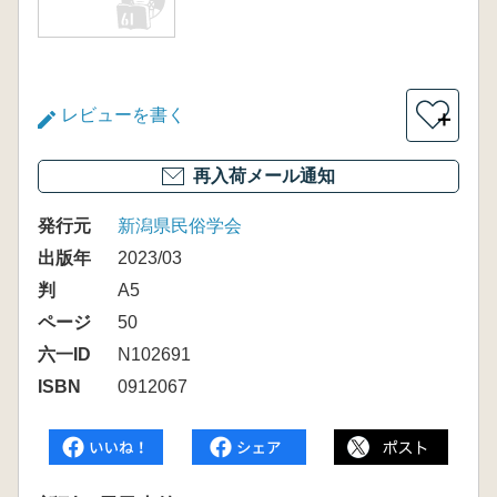
レビューを書く
＋
再入荷メール通知
発行元
新潟県民俗学会
出版年
2023/03
判
A5
ページ
50
六一ID
N102691
ISBN
0912067