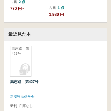
古書
2 点
古書
1 点
770 円~
1,980 円
最近見た本
高志路 第
427号
高志路 第427号
新潟県民俗学会
新刊
在庫なし