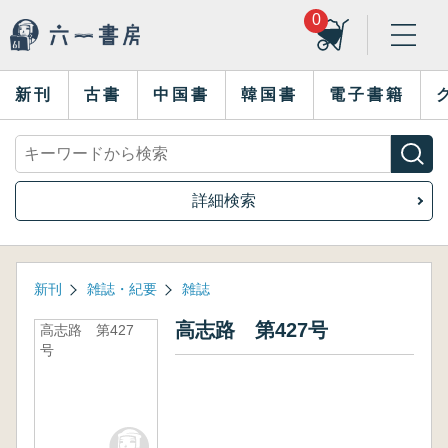
0
新刊
古書
中国書
韓国書
電子書籍
詳細検索
新刊
雑誌・紀要
雑誌
高志路 第427号
高志路 第427
号