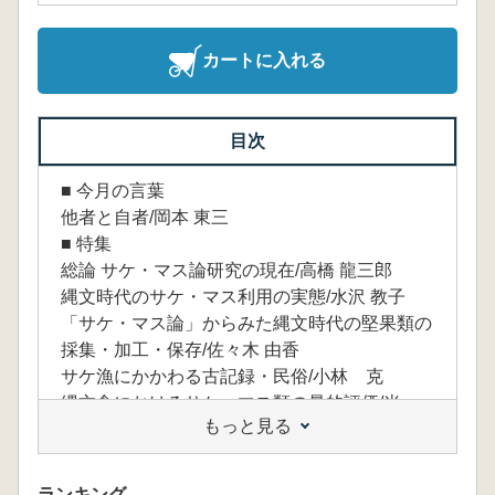
カートに入れる
目次
■ 今月の言葉
他者と自者/岡本 東三
■ 特集
総論 サケ・マス論研究の現在/高橋 龍三郎
縄文時代のサケ・マス利用の実態/水沢 教子
「サケ・マス論」からみた縄文時代の堅果類の
採集・加工・保存/佐々木 由香
サケ漁にかかわる古記録・民俗/小林 克
縄文食におけるサケ・マス類の量的評価/米
もっと見る
田 穣・中沢 道彦
■ 大学の考古学実習
京都橘大学の考古学実習/南 健太郎・中久保
ランキング