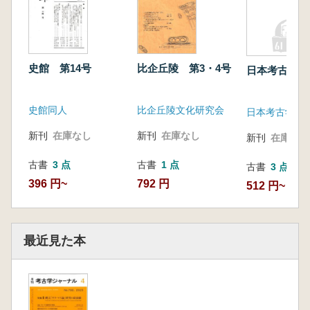
史館 第14号
比企丘陵 第3・4号
日本考古学 
史館同人
比企丘陵文化研究会
日本考古学協
新刊
在庫なし
新刊
在庫なし
新刊
在庫なし
古書
3 点
古書
1 点
古書
3 点
396 円~
792 円
512 円~
最近見た本