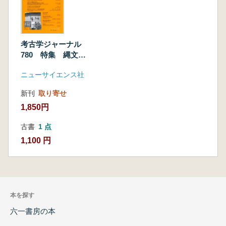
考古学ジャーナル
780 特集 縄文
「サケ・マス論」研
ニューサイエンス社
究の最前線
新刊
取り寄せ
1,850円
古書
1 点
1,100 円
本を探す
六一書房の本