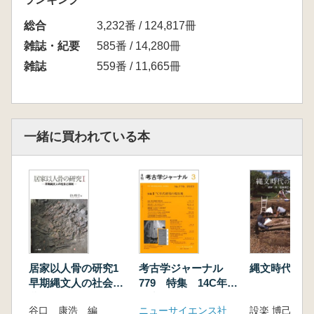
辰夫
総合
■ 考古学史の散策〈47〉
3,232番 / 124,817冊
文化財報道の昔と今/多可 政史
雑誌・紀要
585番 / 14,280冊
■ 報文
雑誌
559番 / 11,665冊
気候寒冷化に対応した縄紋土器/名久井 文明
■ 考古アカデミックレポート
古代人の生活を鍾乳石から読み解く/山田 努
一緒に買われている本
居家以人骨の研究1
考古学ジャーナル
縄文時代の終
早期縄文人の社会と
779 特集 14C年代
葬制
研究の現在地
谷口 康浩 編
ニューサイエンス社