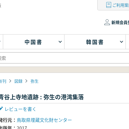
ご利用案
版
新規会員
中国書
韓国書
新刊
図録
弥生
青谷上寺地遺跡 : 弥生の港湾集落
レビューを書く
発行元
鳥取県埋蔵文化財センター
出版年
2017