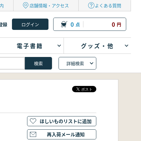
内
店舗情報・アクセス
よくある質問
0
0
登録
点
円
電子書籍
グッズ・他
詳細検索
ほしいものリストに追加
再入荷メール通知