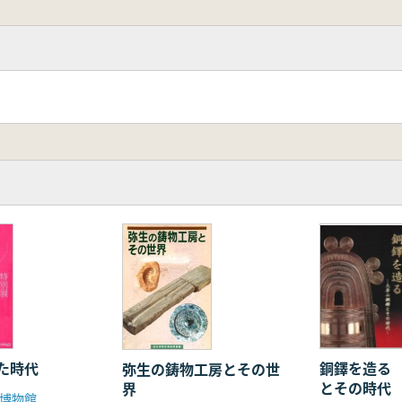
た時代
銅鐸を造る
弥生の鋳物工房とその世
とその時代
界
博物館