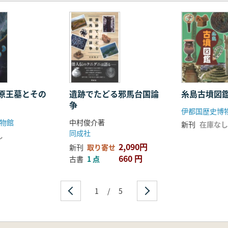
原王墓とその
遺跡でたどる邪馬台国論
糸島古墳図
争
伊都国歴史博
物館
中村俊介著
新刊
在庫なし
同成社
し
2,090円
新刊
取り寄せ
660 円
古書
1 点
1
/
5