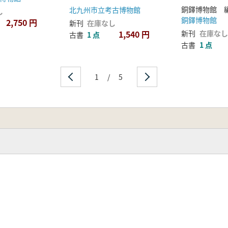
銅鐸博物館 
北九州市立考古博物館
し
銅鐸博物館
2,750 円
新刊
在庫なし
1,540 円
新刊
在庫なし
古書
1 点
古書
1 点
1
/
5