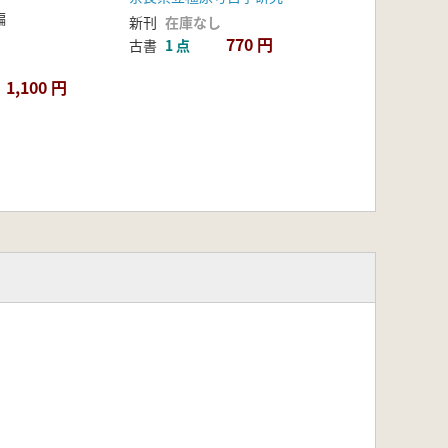
編
新刊
在庫なし
770 円
古書
1 点
1,100 円