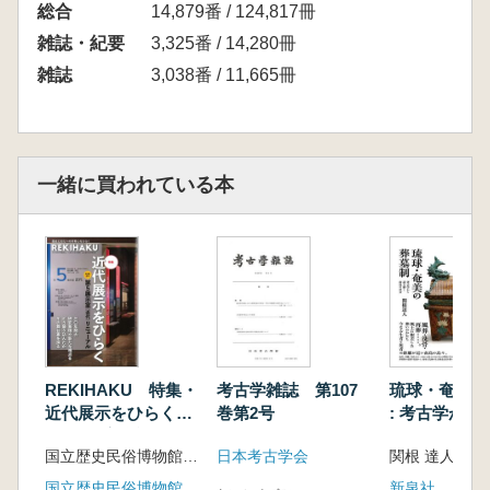
総合
14,879番 / 124,817冊
雑誌・紀要
3,325番 / 14,280冊
雑誌
3,038番 / 11,665冊
一緒に買われている本
REKIHAKU 特集・
考古学雑誌 第107
琉球・奄美の
近代展示をひらく
巻第2号
: 考古学から
第5展示室(近代)リニ
く南島の社会
国立歴史民俗博物館 編集
日本考古学会
関根 達人 著
ューアル
国立歴史民俗博物館(文学通信)
新泉社