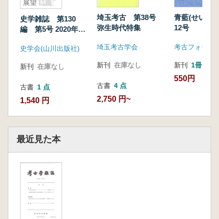
展望
埼玉考古 第38号
青藍(せいらん
史学雑誌 第130
弥生時代特集
12号
編 第5号 2020年の
歴史学界 回顧と展
埼玉考古学会
考古フォーラ
史学会(山川出版社)
望
新刊
在庫なし
新刊
1冊
新刊
在庫なし
550円
古書
4 点
古書
1 点
2,750 円~
1,540 円
最近見た本