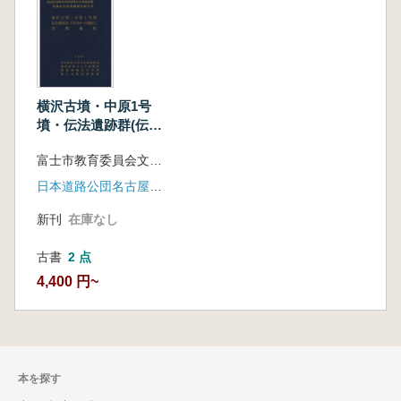
横沢古墳・中原1号
墳・伝法遺跡群(伝法
A〜E地区)・天間地
富士市教育委員会文化振興課西富士道路埋蔵文化財発掘調査事務所 編
区 : 西富士道路(富士
地区)岳南広域都市計
日本道路公団名古屋建設局 静岡県富士土木事務所 富士市教育委員会 静岡県教育委員会
画道路田子浦臨港線
埋蔵文化財発掘調査
新刊
在庫なし
報告書
古書
2 点
4,400 円~
本を探す