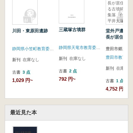
長が居住す
る古墳時代
集落 付載
平井大塚古
墳
三蔵塚古墳群
川田・東原田遺跡
堂外戸遺跡 
長が居住する
代集落 付載
静岡県天竜市教育委員会
静岡県小笠町教育委員会
豊田市郷土資
塚古墳
豊田市教育委
新刊
在庫なし
新刊
在庫なし
新刊
在庫なし
古書
2 点
古書
3 点
792 円~
1,029 円~
古書
1 点
4,752 円
最近見た本