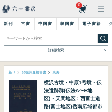
0
新刊
古書
中国書
韓国書
電子書籍
詳細検索
新刊
発掘調査報告書
東海
横沢古墳・中原1号墳・伝
法遺跡群(伝法A〜E地
区)・天間地区 : 西富士道
路(富士地区)岳南広域都市