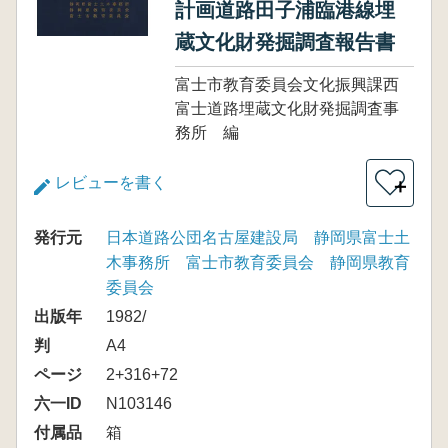
計画道路田子浦臨港線埋
蔵文化財発掘調査報告書
富士市教育委員会文化振興課西
富士道路埋蔵文化財発掘調査事
務所 編
レビューを書く
＋
発行元
日本道路公団名古屋建設局 静岡県富士土
木事務所 富士市教育委員会 静岡県教育
委員会
出版年
1982/
判
A4
ページ
2+316+72
六一ID
N103146
付属品
箱