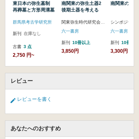
東日本の弥生墓制
南関東の弥生土器2
南関東の弥生
再葬墓と方形周溝墓
後期土器を考える
群馬県考古学研究所
関東弥生時代研究会 埼玉土器観会 八千代栗谷遺跡研究会 編
六一書房
六一書房
新刊
在庫なし
新刊
10冊以上
新刊
10冊以
古書
3 点
3,850円
3,300円
2,750 円~
レビュー
レビューを書く
あなたへのおすすめ