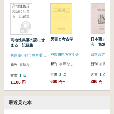
高地性集落
の謎にせま
る 記録集
災害と考古学
日本西アジア
高地性集落の謎にせ
会 第20回
まる 記録集
会要旨集
神奈川県考古学会
日本西アジア
兵庫県小野市教育委員会
新刊
在庫なし
新刊
在庫なし
新刊
在庫なし
古書
2 点
古書
1 点
古書
1 点
660 円~
396 円
1,100 円
最近見た本