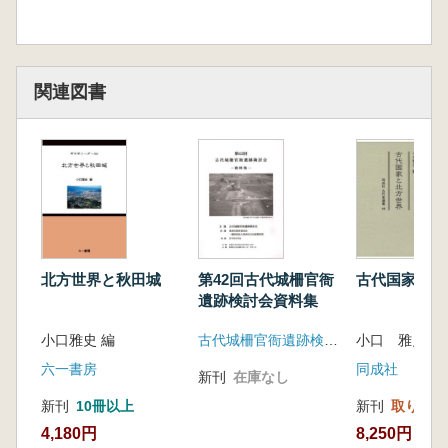
関連図書
北方世界と秋田城
第42回古代城柵官衙
古代国家と北
遺跡検討会資料集
小口雅史 編
古代城柵官衙遺跡検討会
小口 雅史 編
六一書房
同成社
新刊
在庫なし
新刊
10冊以上
新刊
取り寄せ
4,180円
8,250円