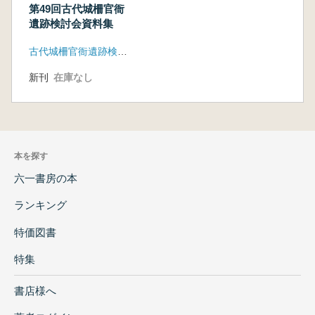
第49回古代城柵官衙
遺跡検討会資料集
古代城柵官衙遺跡検討会
新刊
在庫なし
本を探す
六一書房の本
ランキング
特価図書
特集
書店様へ