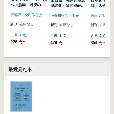
第31回 神奈川県遺
日本文化財科
の古墳
への胎動 丹後の弥
跡調査・研究発表
13回大会 
生社会を斬る ム
会 発表要旨 小特
要旨集
京都府加悦町教育委員会
ラ・墓・玉・土器
神奈川県考古学会
日本文化財科
集:再発見 神奈川の
古墳
新刊
在庫なし
新刊
在庫なし
新刊
在庫なし
古書
4 点
古書
1 点
古書
2 点
926 円~
426 円
854 円~
最近見た本