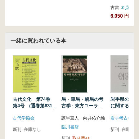
古書
2 点
6,050 円~
一緒に買われている本
古代文化 第74巻
馬・車馬・騎馬の考
岩手県の出土
第4号 (通巻第631
古学 : 東方ユーラシ
に関する考古
号) 特輯 弥生系高
アの馬文化
究
古代学協会
諫早直人・向井佑介編
岩手考古学会
地性集落の再考論
(下)
臨川書店
新刊
在庫なし
新刊
在庫なし
新刊
取り寄せ