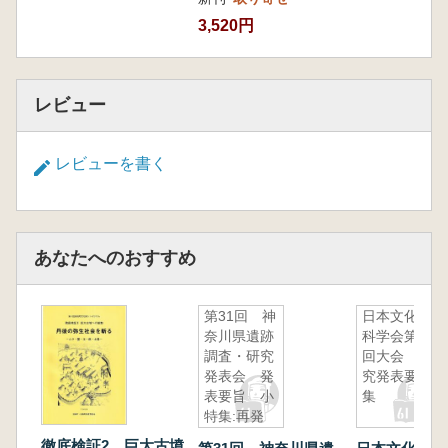
3,520円
レビュー
レビューを書く
あなたへのおすすめ
第31回 神
日本文化財
奈川県遺跡
科学会第13
調査・研究
回大会 研
発表会 発
究発表要旨
表要旨 小
集
特集:再発
見 神奈川
徹底検証2 巨大古墳