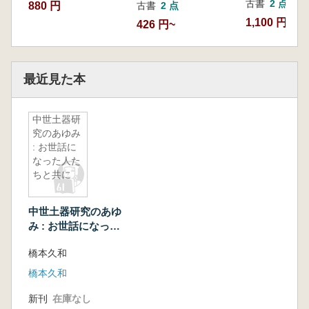
古書
2 点
880 円
古書
2 点
1,100 円~
426 円~
最近見た本
中世土器研
究のあゆみ
: お世話に
なった人た
ちと共に
中世土器研究のあゆ
み : お世話になった
人たちと共に
橋本久和
橋本久和
新刊
在庫なし