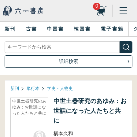
0
新刊
古書
中国書
韓国書
電子書籍
詳細検索
新刊
単行本
学史・人物史
中世土器研究のあゆみ : お
中世土器研究のあ
ゆみ : お世話にな
世話になった人たちと共
った人たちと共に
に
橋本久和