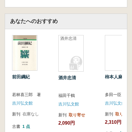
あなたへのおすすめ
酒井忠清
前田綱紀
柿本人麻呂
酒井忠清
若林喜三郎 著
多田一臣
福田千鶴
吉川弘文館
吉川弘文館
吉川弘文館
新刊
在庫なし
新刊
取り寄せ
新刊
取り寄せ
2,310円
2,090円
古書
1 点