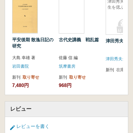
津田秀夫先
生を偲ぶ
平安後期 散逸日記の
古代史講義 戦乱篇
津田秀夫先生
研究
大島 幸雄 著
佐藤 信 編
津田秀夫先生
岩田書院
筑摩書房
新刊
在庫なし
新刊
取り寄せ
新刊
取り寄せ
7,480円
968円
レビュー
レビューを書く