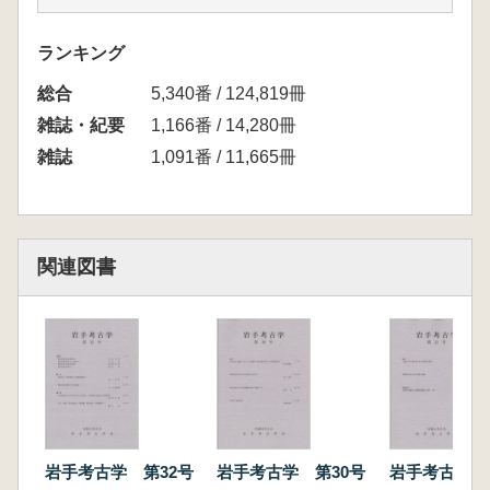
鈴木惠治/ 遠野市高瀬Ⅰ・Ⅱ遺跡の性格につい
て
ランキング
八木光則・小口雅史・岩井浩人・井上雅孝/ 滝
総合
沢市千ヶ窪遺跡の測量調査
5,340番 / 124,819冊
【書評】
雑誌・紀要
1,166番 / 14,280冊
津嶋知弘/ 八木光則著 『古代城柵と地域支
雑誌
1,091番 / 11,665冊
配』
島原弘征/ 羽柴直人著 『もう一つの平泉 奥
州藤原氏第二の都市・比爪』
関連図書
岩手考古学 第32号
岩手考古学 第30号
岩手考古学 