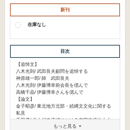
新刊
在庫なし
目次
【追悼文】
八木光則/ 武田良夫顧問を追悼する
神原雄一郎/ 師 武田良夫
八木光則/ 伊藤博幸前会長を偲んで
高橋千晶/ 伊藤博幸さんを偲んで
【論文】
金子昭彦/ 東北地方北部・続縄文文化に関する
私見
千田優/ 北上川中流域における末期古墳出土土
もっと見る
器の研究