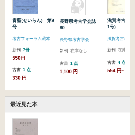
青藍(せいらん) 第9
滋賀考古 創
長野県考古学会誌
号
1号)
80
考古フォーラム蔵本
滋賀考古学研
長野県考古学会
新刊
7冊
新刊
在庫なし
新刊
在庫なし
550円
古書
4 点
古書
1 点
古書
1 点
554 円~
1,100 円
330 円
最近見た本