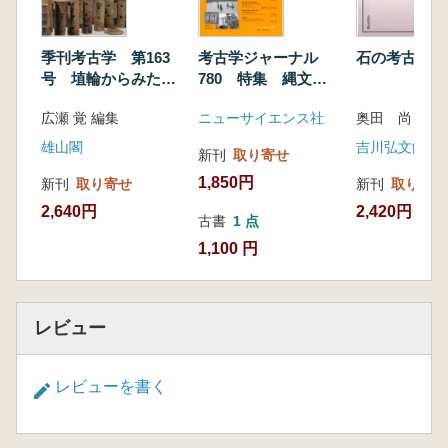
季刊考古学 第163
考古学ジャーナル
石の考古学
号 埴輪からみた王
780 特集 縄文
権と社会
「サケ・マス論」研
広瀬 覚 編集
ニューサイエンス社
奥田 尚 著
究の最前線
雄山閣
吉川弘文館
新刊
取り寄せ
1,850円
新刊
取り寄せ
新刊
取り寄せ
2,640円
2,420円
古書
1 点
1,100 円
レビュー
レビューを書く