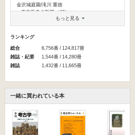
金沢城庭園/滝川 重徳
■ 考古学史の散策〈48〉
もっと見る
埼玉県の考古学史/上野 真由美
■ 最新のICT技術を活用した遺跡展示
官学連携によるVR神崎遺跡の遺跡展示/伊東 は
ランキング
るか・細谷 文男
総合
■ 高校生の考古学サークル・研究会
6,756番 / 124,817冊
岐阜県立関高等学校地域研究部-地域とともに
雑誌・紀要
1,544番 / 14,280冊
郷土史を学ぶ-/林 直樹
雑誌
1,432番 / 11,665冊
■ 考古アカデミックレポート
戦争遺跡調査と先端測量技術開発の学際研究/
毛利 聡
一緒に買われている本