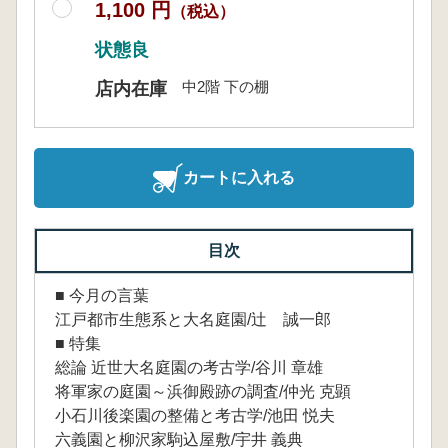
1,100 円
（税込）
状態良
中2階 下の棚
店内在庫
カートに入れる
目次
■ 今月の言葉
江戸都市生態系と大名庭園/辻 誠一郎
■ 特集
総論 近世大名庭園の考古学/谷川 章雄
将軍家の庭園～浜御殿跡の調査/仲光 克顕
小石川後楽園の整備と考古学/池田 悦夫
六義園と柳沢家駒込屋敷/宇井 義典