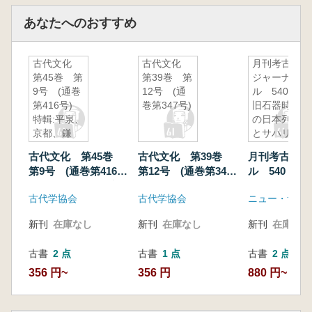
あなたへのおすすめ
古代文化
古代文化
月刊考古学
第45巻 第
第39巻 第
ジャーナ
9号 (通巻
12号 (通
ル 540
第416号)
巻第347号)
旧石器時代
特輯:平泉、
の日本列島
京都、鎌
とサハリ
倉-平安末
ン・沿海州
古代文化 第45巻
古代文化 第39巻
月刊考古学ジ
期都市史研
第9号 (通巻第416
第12号 (通巻第347
ル 540 旧
究-
号) 特輯:平泉、京
号)
代の日本列島
古代学協会
古代学協会
ニュー・サイ
都、鎌倉-平安末期都
リン・沿海州
市史研究-
新刊
在庫なし
新刊
在庫なし
新刊
在庫なし
古書
2 点
古書
1 点
古書
2 点
356 円~
356 円
880 円~