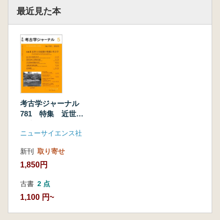
最近見た本
考古学ジャーナル
781 特集 近世大
名庭園の整備と考古
ニューサイエンス社
学
新刊
取り寄せ
1,850円
古書
2 点
1,100 円~