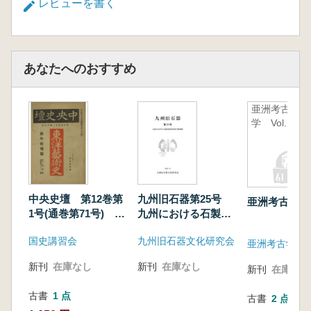
レビューを書く
あなたへのおすすめ
亜洲考古
学 Vol.1
中央史壇 第12巻第
九州旧石器第25号
亜洲考古学 Vo
1号(通巻第71号) 新
九州における石製狩
年特別號号
猟具研究の新展開
国史講習会
九州旧石器文化研究会
亜洲考古学研
新刊
在庫なし
新刊
在庫なし
新刊
在庫なし
古書
1 点
古書
2 点