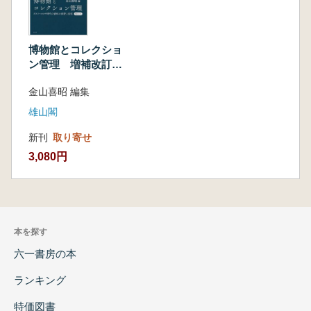
博物館とコレクショ
ン管理 増補改訂版
: ポスト・コロナ時
金山喜昭 編集
代の資料の保管と活
用
雄山閣
新刊
取り寄せ
3,080円
本を探す
六一書房の本
ランキング
特価図書