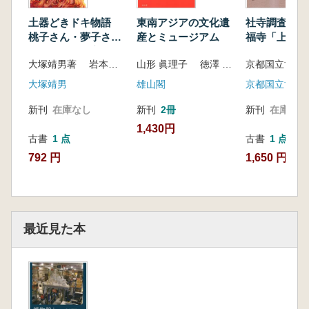
土器どきドキ物語
東南アジアの文化遺
社寺調査報告
桃子さん・夢子さ
産とミュージアム
福寺「上」
ん・雄介君・高介君
大塚靖男著 岩本美紀絵
山形 眞理子 徳澤 啓一 編集
京都国立博物
の体験活動
大塚靖男
雄山閣
京都国立博物
新刊
在庫なし
新刊
2冊
新刊
在庫なし
1,430円
古書
1 点
古書
1 点
792 円
1,650 円
最近見た本