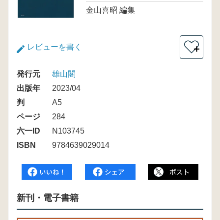
金山喜昭 編集
レビューを書く
＋
発行元
雄山閣
出版年
2023/04
判
A5
ページ
284
六一ID
N103745
ISBN
9784639029014
新刊・電子書籍