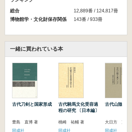
総合
12,889番 / 124,817冊
博物館学・文化財保存関係
143番 / 933冊
一緒に買われている本
古代刀剣と国家形成
古代騎馬文化受容過
古代山陰と東
程の研究 〔日本編〕
豊島 直博 著
桃崎 祐輔 著
大日方 克己 
同成社
同成社
同成社