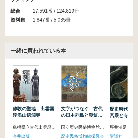
総合
17,591番 / 124,819冊
資料集
1,847番 / 5,035冊
一緒に買われている本
修験の聖地 出雲国
文字がつなぐ 古代
歴史時代 1
浮浪山鰐淵寺
の日本列島と朝鮮半
宮殿と寺
島
島根県立古代出雲歴史博物館 編
国立歴史民俗博物館 編
坪井清足 他
今井出版
歴史民俗博物館振興会
講談社