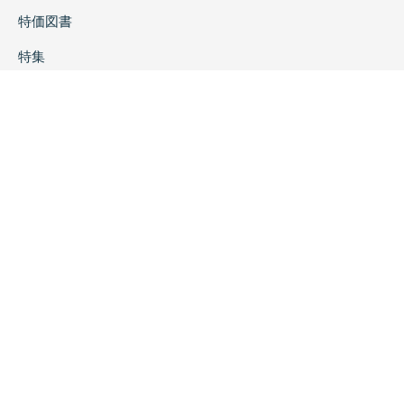
特価図書
特集
書店様へ
著者ログイン
会社案内
お問い合わせ
リンク
採用情報
プライバシーポリシー
特定商取引に関する表示