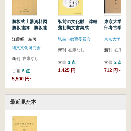
勝坂式土器資料図
弘前の文化財 津軽
東京大学蔵版
勝坂遺跡 勝坂遺跡
藩初期文書集成
部考古学研究
を中心とした考古遺
品 考古図編
江藤昭 編著
弘前市教育委員会
東京大学
物
三輯
縄文文化研究会
新刊
在庫なし
新刊
在庫なし
新刊
在庫なし
古書
1 点
古書
2 点
1,425 円
712 円~
古書
5 点
5,500 円~
最近見た本