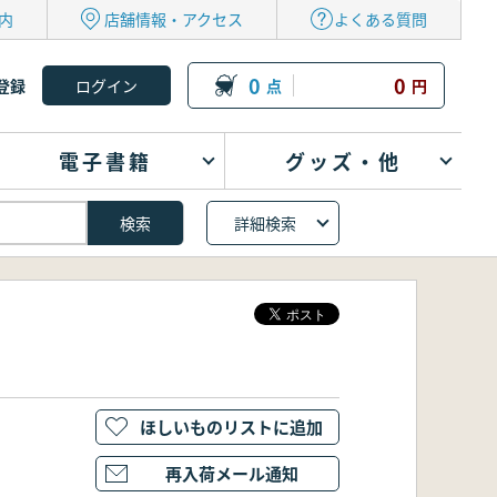
内
店舗情報・アクセス
よくある質問
0
0
登録
点
円
電子書籍
グッズ・他
詳細検索
ほしいものリストに追加
再入荷メール通知