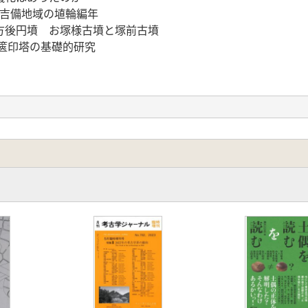
る吉備地域の埴輪編年
方後円墳 お塚様古墳と塚前古墳
篋印塔の基礎的研究