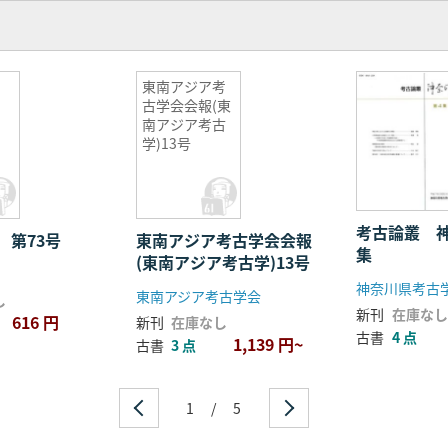
学
東南アジア考
古学会会報(東
南アジア考古
学)13号
考古論叢 
 第73号
東南アジア考古学会会報
集
(東南アジア考古学)13号
神奈川県考古
東南アジア考古学会
し
新刊
在庫なし
616 円
新刊
在庫なし
古書
4 点
1,139 円~
古書
3 点
1
/
5