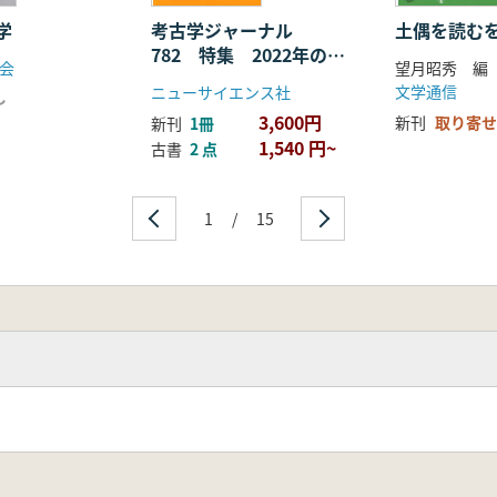
学
考古学ジャーナル
土偶を読む
782 特集 2022年の考
会
望月昭秀 編
古学界の動向
文学通信
ニューサイエンス社
し
3,600円
新刊
取り寄せ
新刊
1冊
1,540 円~
古書
2 点
1
/
15