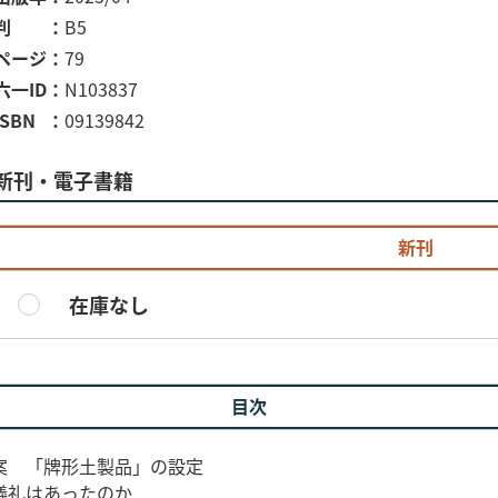
判
B5
ページ
79
六一ID
N103837
ISBN
09139842
新刊・電子書籍
新刊
在庫なし
目次
案 「牌形土製品」の設定
共飲共食儀礼はあったのか