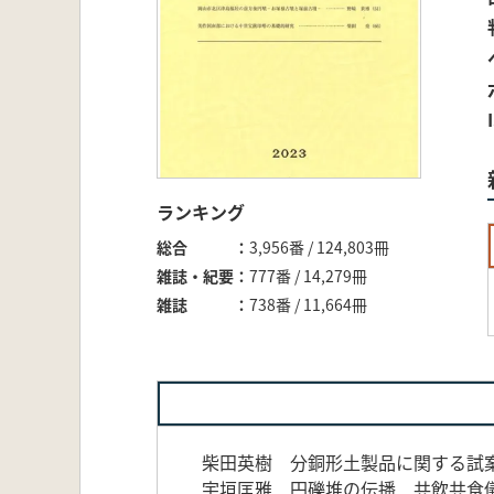
ランキング
総合
3,956番 / 124,803冊
雑誌・紀要
777番 / 14,279冊
雑誌
738番 / 11,664冊
柴田英樹 分銅形土製品に関する試
宇垣匡雅 円礫堆の伝播 