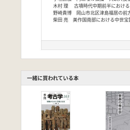
木村 理 古墳時代中期前半におけ
野崎貴博 岡山市北区津島福居の前
柴田 亮 美作国南部における中世宝
一緒に買われている本