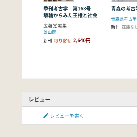
季刊考古学 第163号
青森の考古
埴輪からみた王権と社会
青森県考古学
広瀬 覚 編集
新刊
在庫な
雄山閣
2,640円
新刊
取り寄せ
レビュー
レビューを書く