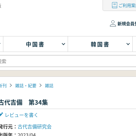
ご利用案
版
新規会員
中国書
韓国書
新刊
雑誌・紀要
雑誌
古代吉備 第34集
レビューを書く
発行元
古代吉備研究会
出版年
2023/04