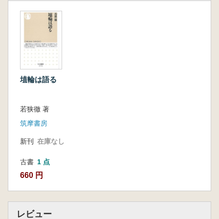
埴輪は語る
若狭徹 著
筑摩書房
新刊
在庫なし
古書
1 点
660 円
レビュー