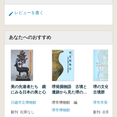
レビューを書く
あなたへのおすすめ
美の先達者たち 鏡
堺の文化財 
堺発掘物語 古墳と
にみる日本の美と心
古墳群 第7
遺跡から見た堺の歴
史
川越市立博物館
堺市博物館 編
堺市博物館
新刊
在庫なし
新刊
在庫なし