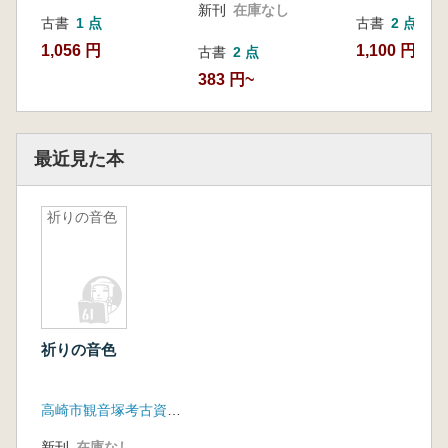
新刊
在庫なし
古書
1 点
古書
2 点
1,056 円
1,100 円~
古書
2 点
383 円~
最近見た本
祈りの音色
祈りの音色
高崎市観音塚考古資料館
新刊
在庫なし