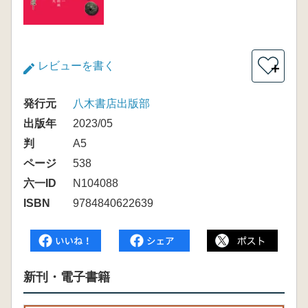
レビューを書く
＋
発行元
八木書店出版部
出版年
2023/05
判
A5
ページ
538
六一ID
N104088
ISBN
9784840622639
新刊・電子書籍