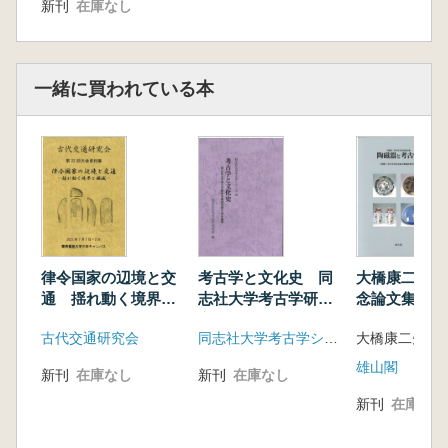
新刊
在庫なし
一緒に買われている本
律令国家の辺境と交
考古学と文化史 同
大橋康二先生
通 揺れ動く境界と
志社大学考古学研究
念論文集 陶
領域
室開設70周年記念論
考古学
古代交通研究会
同志社大学考古学シリーズ刊行会
集
雄山閣
新刊
在庫なし
新刊
在庫なし
新刊
在庫なし