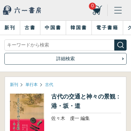
0
新刊
古書
中国書
韓国書
電子書籍
詳細検索
新刊
単行本
古代
古代の交通と神々の景観 :
港・坂・道
佐々木 虔一 編集