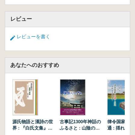
レビュー
レビューを書く
あなたへのおすすめ
源氏物語と漢詩の世
古事記1300年神話の
律令国家の辺
界 : 『白氏文集』を
ふるさと : 山陰のゆ
通 : 揺れ動
中心に
かりの地を訪ねる
境界と領域