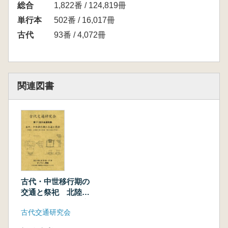
総合
1,822番 / 124,819冊
単行本
502番 / 16,017冊
古代
93番 / 4,072冊
関連図書
古代・中世移行期の
交通と祭祀 北陸
道・山陰道の水上交
古代交通研究会
通・陸上交通を中心
に