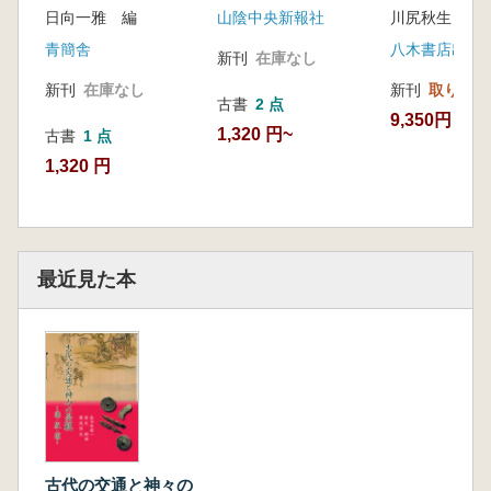
日向一雅 編
山陰中央新報社
青簡舎
八木書店出版
新刊
在庫なし
新刊
在庫なし
新刊
取り寄せ
古書
2 点
9,350円
1,320 円~
古書
1 点
1,320 円
最近見た本
古代の交通と神々の