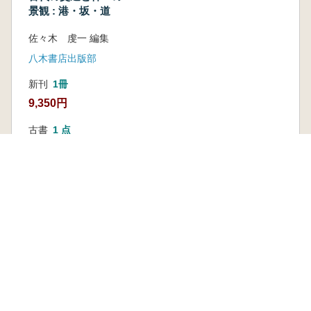
景観 : 港・坂・道
佐々木 虔一 編集
八木書店出版部
新刊
1冊
9,350円
古書
1 点
7,150 円
本を探す
六一書房の本
ランキング
特価図書